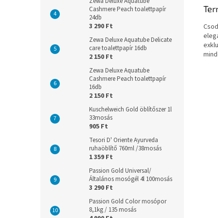
Zewa Deluxe Aquatube
Ter
Cashmere Peach toalettpapír
24db
3 290 Ft
Csodá
eleg
Zewa Deluxe Aquatube Delicate
exklu
care toalettpapír 16db
minde
2 150 Ft
Zewa Deluxe Aquatube
Cashmere Peach toalettpapír
16db
2 150 Ft
Kuschelweich Gold öblítőszer 1l
33mosás
905 Ft
Tesori D' Oriente Ayurveda
ruhaöblítő 760ml /38mosás
1 359 Ft
Passion Gold Universal/
Általános mosógél 4l 100mosás
3 290 Ft
Passion Gold Color mosópor
8,1kg / 135 mosás