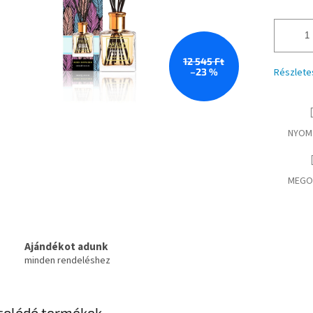
12 545 Ft
–23 %
Részlete
NYOM
MEGO
Ajándékot adunk
minden rendeléshez
solódó termékek