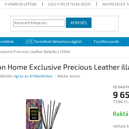
A VÁSÁRLÁS LÉPÉSEI
ÜZLETI FELTÉTELEK (ÁSZF)
ADATKEZELÉSI 
KERESÉS
termékek
🇩🇪Termékek Németországból
Tisztítószerek
lusive Precious Leather illatpálca 150ml
n Home Exclusive Precious Leather il
rtékelés
Ugrás az értékeléshez
Márka:
Areon
12 545 F
9 6
ése
7 598 Ft
Egységár
Rakt
Várható 