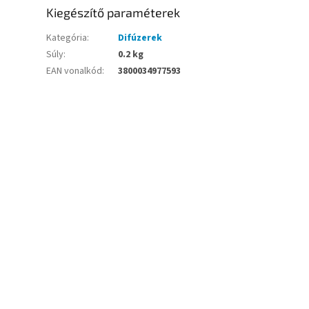
Kiegészítő paraméterek
Kategória
:
Difúzerek
Súly
:
0.2 kg
EAN vonalkód
:
3800034977593