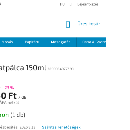
TÁJÉKOZTATÓ
ELÉRHETŐSÉGEK
HUF
Bejelentkezés
KOSÁR
Üres kosár
Mosás
Papíráru
Mosogatás
Baba & Gyerek
Szájá
latpálca 150ml
3800034977593
t
–23 %
50 Ft
/ db
 ÁFA nélkül
:
áron
(1 db)
kézbesítés:
2026.8.13
Szállítási lehetőségek