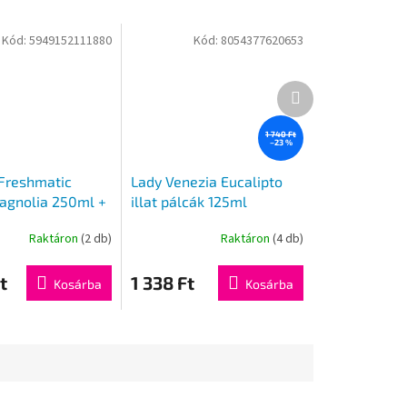
Kód:
5949152111880
Kód:
8054377620653
Következő
termék
1 740 Ft
–23 %
 Freshmatic
Lady Venezia Eucalipto
agnolia 250ml +
illat pálcák 125ml
Raktáron
(2 db)
Raktáron
(4 db)
t
1 338 Ft
Kosárba
Kosárba