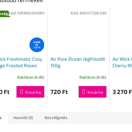
Kód:
5059001016089
Kód:
8003372381540
nság
3 450
Ft
–52 %
ick Freshmatic Cosy
Air Pure Óceán légfrissítő
Air Wick
ge Frosted Roses
150g
Cherry M
öltő 250ml
készülék
Raktáron
(6 db)
Raktáron
(6 db)
0 Ft
720 Ft
3 270 F
Kosárba
Kosárba
s
Hasonló (8)
Beszélgetés