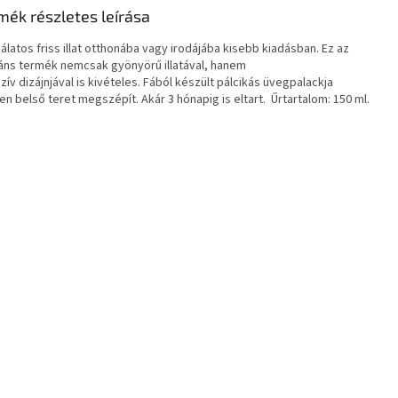
mék részletes leírása
latos friss illat otthonába vagy irodájába kisebb kiadásban. Ez az
áns termék nemcsak gyönyörű illatával, hanem
zív dizájnjával is kivételes. Fából készült pálcikás üvegpalackja
n belső teret megszépít. Akár 3 hónapig is eltart. Űrtartalom: 150 ml.