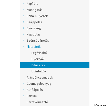
l
Papíráru
Mosogatás
Baba & Gyerek
Szájápolás
Egészség
Hajápolás
Szépségápolás
Illatosítók
Légfrissítő
Gyertyák
Difúzerek
Utántöltők
Ajándékcsomagok
Csomagolóanyag
Autóápolás
Parfüm
Kártevőriasztó
Kapc