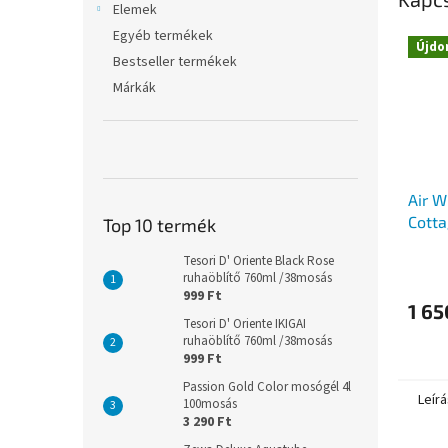
Elemek
Egyéb termékek
Újdo
Bestseller termékek
Márkák
Air W
Cotta
Top 10 termék
utánt
Tesori D' Oriente Black Rose
ruhaöblítő 760ml /38mosás
999 Ft
1 65
Tesori D' Oriente IKIGAI
ruhaöblítő 760ml /38mosás
999 Ft
Passion Gold Color mosógél 4l
Leírá
100mosás
3 290 Ft