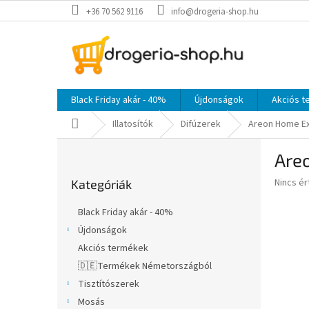
Ugrás
+36 70 562 9116
info@drogeria-shop.hu
a
fő
tartalomhoz
Black Friday akár - 40%
Újdonságok
Akciós 
Kezdőlap
Illatosítók
Difúzerek
Areon Home Exc
O
Areo
l
Kategóriák
d
A
Nincs é
Kategóriák
átugrása
a
termék
l
átlagos
Black Friday akár - 40%
s
értékel
Újdonságok
5-
ó
ből
Akciós termékek
p
0,0
a
🇩🇪Termékek Németországból
csillag.
n
Tisztítószerek
e
Mosás