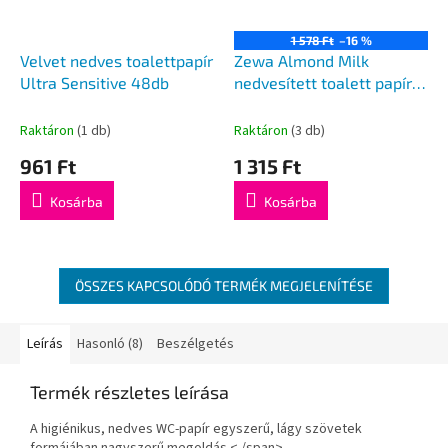
1 578 Ft
–16 %
Velvet nedves toalettpapír
Zewa Almond Milk
Ultra Sensitive 48db
nedvesített toalett papír
80db
Raktáron
(1 db)
Raktáron
(3 db)
961 Ft
1 315 Ft
Kosárba
Kosárba
ÖSSZES KAPCSOLÓDÓ TERMÉK MEGJELENÍTÉSE
Leírás
Hasonló (8)
Beszélgetés
Termék részletes leírása
A higiénikus, nedves WC-papír egyszerű, lágy szövetek
formájában nagyszerű megoldás.< /span>