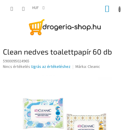
Ugrás
KOSÁR
a
HUF
fő
tartalomhoz
Clean nedves toalettpapír 60 db
5900095024965
A
Nincs értékelés
Ugrás az értékeléshez
Márka:
Cleanic
termék
átlagos
értékelése
5-
ből
0,0
csillag.