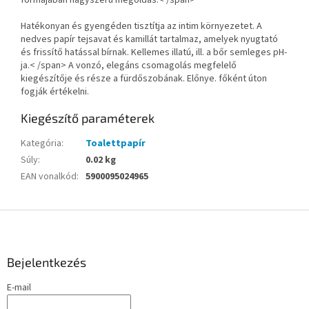
Hatékonyan és gyengéden tisztítja az intim környezetet.
A
nedves papír tejsavat és kamillát tartalmaz, amelyek nyugtató
és frissítő hatással bírnak.
Kellemes illatú, ill. a bőr semleges pH-
ja.< /span>
A vonzó, elegáns csomagolás megfelelő
kiegészítője és része a fürdőszobának.
Előnye. főként
úton
fogják értékelni.
Kiegészítő paraméterek
Kategória
:
Toalettpapír
Súly
:
0.02 kg
EAN vonalkód
:
5900095024965
L
á
b
l
Bejelentkezés
é
E-mail
c