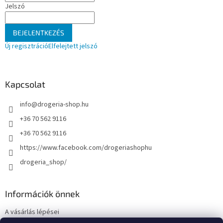
Jelszó
BEJELENTKEZÉS
Új regisztráció
Elfelejtett jelszó
Kapcsolat
info
@
drogeria-shop.hu
+36 70 562 9116
+36 70 562 9116
https://www.facebook.com/drogeriashophu
drogeria_shop/
Információk önnek
A vásárlás lépései