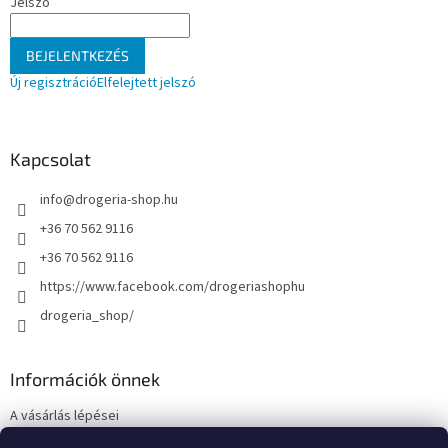
Jelszó
BEJELENTKEZÉS
Új regisztráció
Elfelejtett jelszó
Kapcsolat
info
@
drogeria-shop.hu
+36 70 562 9116
+36 70 562 9116
https://www.facebook.com/drogeriashophu
drogeria_shop/
Információk önnek
A vásárlás lépései
Üzleti feltételek (ÁSZF)