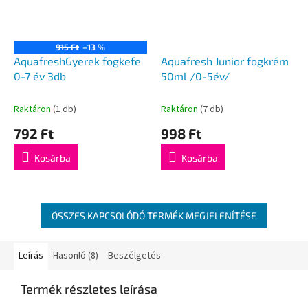
915 Ft
–13 %
AquafreshGyerek fogkefe
Aquafresh Junior fogkrém
0-7 év 3db
50ml /0-5év/
Raktáron
(1 db)
Raktáron
(7 db)
792 Ft
998 Ft
Kosárba
Kosárba
ÖSSZES KAPCSOLÓDÓ TERMÉK MEGJELENÍTÉSE
Leírás
Hasonló (8)
Beszélgetés
Termék részletes leírása