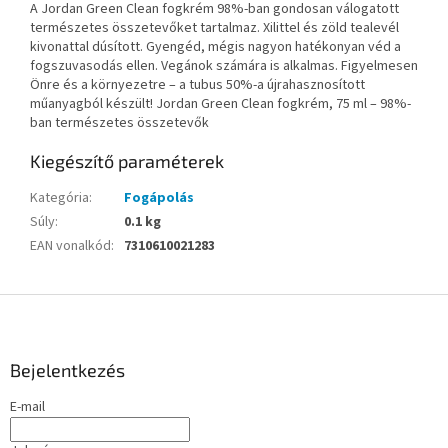
A Jordan Green Clean fogkrém 98%-ban gondosan válogatott
természetes összetevőket tartalmaz. Xilittel és zöld tealevél
kivonattal dúsított. Gyengéd, mégis nagyon hatékonyan véd a
fogszuvasodás ellen. Vegánok számára is alkalmas. Figyelmesen
Önre és a környezetre – a tubus 50%-a újrahasznosított
műanyagból készült! Jordan Green Clean fogkrém, 75 ml – 98%-
ban természetes összetevők
Kiegészítő paraméterek
Kategória
:
Fogápolás
Súly
:
0.1 kg
EAN vonalkód
:
7310610021283
L
á
b
l
Bejelentkezés
é
E-mail
c