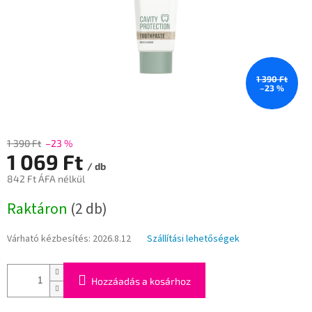
1 390 Ft
–23 %
1 390 Ft
–23 %
1 069 Ft
/ db
842 Ft ÁFA nélkül
Egységár:
Raktáron
(2 db)
Várható kézbesítés:
2026.8.12
Szállítási lehetőségek
Hozzáadás a kosárhoz