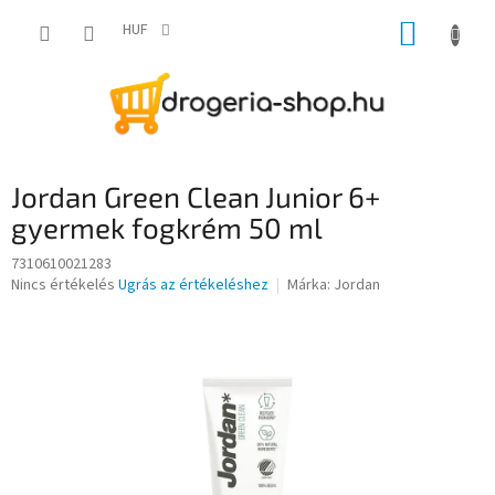
Ugrás
KOSÁR
a
HUF
fő
tartalomhoz
Jordan Green Clean Junior 6+
gyermek fogkrém 50 ml
7310610021283
A
Nincs értékelés
Ugrás az értékeléshez
Márka:
Jordan
termék
átlagos
értékelése
5-
ből
0,0
csillag.