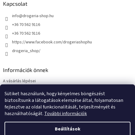
Kapcsolat
info
@
drogeria-shop.hu
+36 70 562 9116
+36 70 562 9116
https://www.facebook.com/drogeriashophu
drogeria_shop/
Információk önnek
A vásárlás lépései
Üzleti feltételek (ÁSZF)
Sütiket használunk, hogy kényelmes böngészést
Adatkezelési tájékoztató
biztosítsunk a látogatások elemzése által, folyamatosan
Elérhetőségek
fejlesztve az oldal funkcionalitását, teljesítményét és
használhatóságát.
További információk
Beállítások
Shoptet készítette