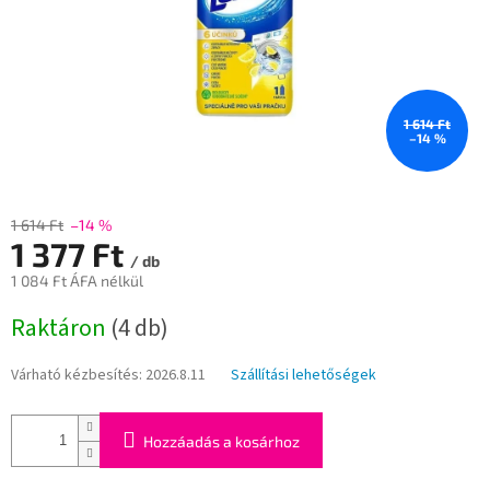
1 614 Ft
–14 %
1 614 Ft
–14 %
1 377 Ft
/ db
1 084 Ft ÁFA nélkül
Egységár:
Raktáron
(4 db)
Várható kézbesítés:
2026.8.11
Szállítási lehetőségek
Hozzáadás a kosárhoz