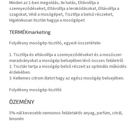
Minden az 1-ben megoldás, 6x hatás, Eltávolítja a
szennyeződéseket, Eltávolítja a lerakódásokat, Eltávolítja a
szagokat, Védi a mosógépet, Tisztítja a belső részeket,
Higiénikusan tisztán hagyja a mosógépet
TERMÉKmarketing
Folyékony mosógép-tisztító, egyedi összetétele:
1. Tisztítja és eltávolítja a szennyeződéseket és a mosószer-
maradványokat a mosógép belsejében lévő összes felületről.
2. Tisztán tartja a mosógép belső részeit az optimális működés
érdekében.
3. Kellemes citrom illatot hagy az egész mosógép belsejében.
Folyékony mosógép-tisztító
ÖZEMÉNY
5%-nál kevesebb nemionos felületaktív anyag, parfüm, citrál,
limonén