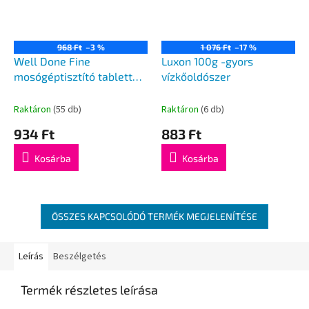
968 Ft
–3 %
1 076 Ft
–17 %
Well Done Fine
Luxon 100g -gyors
mosógéptisztító tabletta
vízkőoldószer
80g
Raktáron
(55 db)
Raktáron
(6 db)
934 Ft
883 Ft
Kosárba
Kosárba
ÖSSZES KAPCSOLÓDÓ TERMÉK MEGJELENÍTÉSE
Leírás
Beszélgetés
Termék részletes leírása