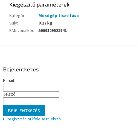
Kiegészítő paraméterek
Kategória
:
Mosógép tisztítása
Súly
:
0.27 kg
EAN vonalkód
:
5999109521941
L
á
b
l
Bejelentkezés
é
E-mail
c
Jelszó
BEJELENTKEZÉS
Új regisztráció
Elfelejtett jelszó