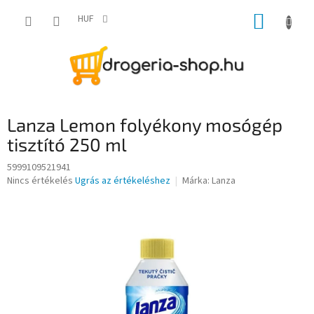
Ugrás
KOSÁR
a
HUF
fő
tartalomhoz
Lanza Lemon folyékony mosógép
tisztító 250 ml
5999109521941
A
Nincs értékelés
Ugrás az értékeléshez
Márka:
Lanza
termék
átlagos
értékelése
5-
ből
0,0
csillag.