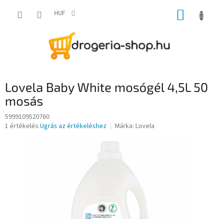
Ugrás
KOSÁR
a
HUF
fő
tartalomhoz
Lovela Baby White mosógél 4,5L 50
mosás
5999109520760
A
1 értékelés
Ugrás az értékeléshez
Márka:
Lovela
termék
átlagos
értékelése
5-
ből
5,0
csillag.