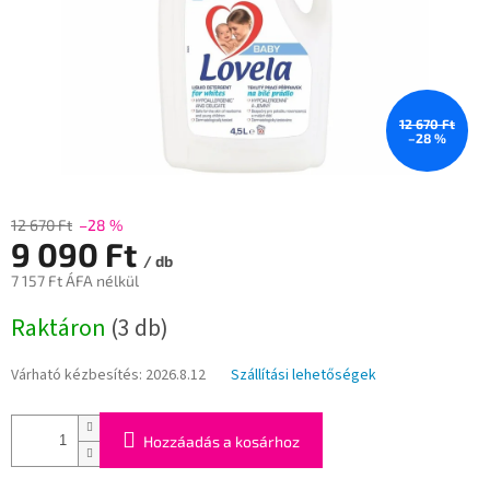
12 670 Ft
–28 %
12 670 Ft
–28 %
9 090 Ft
/ db
7 157 Ft ÁFA nélkül
Egységár:
Raktáron
(3 db)
Várható kézbesítés:
2026.8.12
Szállítási lehetőségek
Hozzáadás a kosárhoz