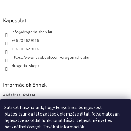
Kapcsolat
info
@
drogeria-shop.hu
+36 70 562 9116
+36 70 562 9116
https://www.facebook.com/drogeriashophu
drogeria_shop/
Információk önnek
A vásárlás lépései
Üzleti feltételek (ÁSZF)
Sütiket használunk, hogy kényelmes böngészést
Adatkezelési tájékoztató
biztosítsunk a látogatások elemzése által, folyamatosan
Elérhetőségek
fejlesztve az oldal funkcionalitását, teljesítményét és
használhatóságát.
További információk