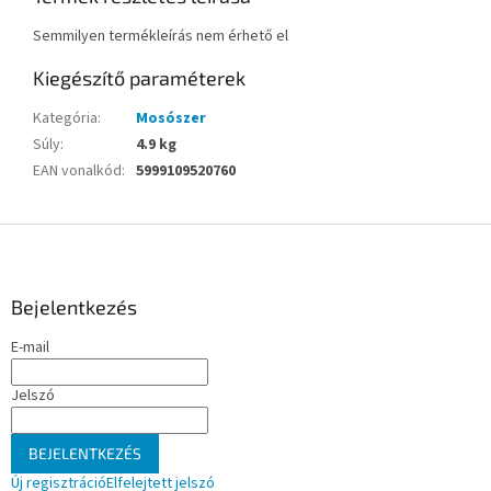
Semmilyen termékleírás nem érhető el
Kiegészítő paraméterek
Kategória
:
Mosószer
Súly
:
4.9 kg
EAN vonalkód
:
5999109520760
L
á
b
l
Bejelentkezés
é
E-mail
c
Jelszó
BEJELENTKEZÉS
Új regisztráció
Elfelejtett jelszó