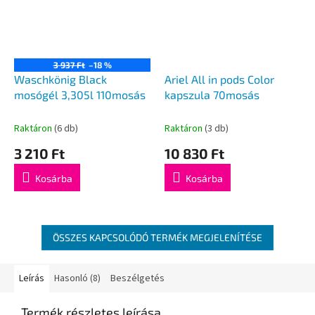
3 937 Ft
–18 %
Waschkönig Black
Ariel All in pods Color
mosógél 3,305l 110mosás
kapszula 70mosás
Raktáron
(6 db)
Raktáron
(3 db)
3 210 Ft
10 830 Ft
Kosárba
Kosárba
ÖSSZES KAPCSOLÓDÓ TERMÉK MEGJELENÍTÉSE
Leírás
Hasonló (8)
Beszélgetés
Termék részletes leírása