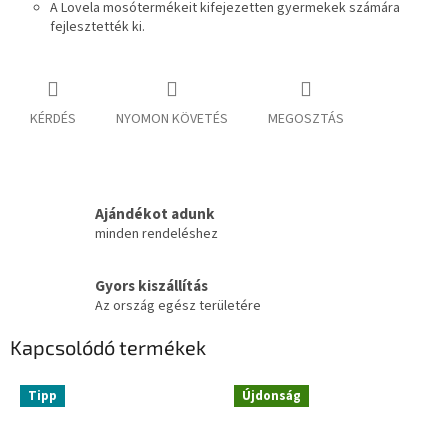
A Lovela mosótermékeit kifejezetten gyermekek számára
fejlesztették ki.
KÉRDÉS
NYOMON KÖVETÉS
MEGOSZTÁS
Ajándékot adunk
minden rendeléshez
Gyors kiszállítás
Az ország egész területére
Kapcsolódó termékek
Tipp
Újdonság