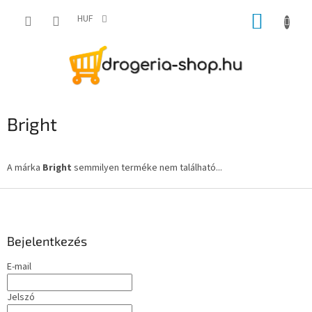
Ugrás
KOSÁR
a
HUF
fő
tartalomhoz
Bright
A márka
Bright
semmilyen terméke nem található...
L
á
b
l
Bejelentkezés
é
E-mail
c
Jelszó