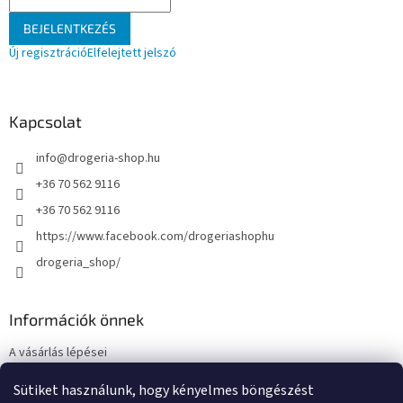
BEJELENTKEZÉS
Új regisztráció
Elfelejtett jelszó
Kapcsolat
info
@
drogeria-shop.hu
+36 70 562 9116
+36 70 562 9116
https://www.facebook.com/drogeriashophu
drogeria_shop/
Információk önnek
A vásárlás lépései
Üzleti feltételek (ÁSZF)
Sütiket használunk, hogy kényelmes böngészést
Adatkezelési tájékoztató