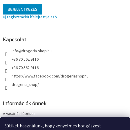
BEJELENTKEZÉS
Új regisztráció
Elfelejtett jelszó
Kapcsolat
info
@
drogeria-shop.hu
+36 70 562 9116
+36 70 562 9116
https://www.facebook.com/drogeriashophu
drogeria_shop/
Információk önnek
A vásárlás lépései
Üzleti feltételek (ÁSZF)
Sütiket használunk, hogy kényelmes böngészést
Adatkezelési tájékoztató