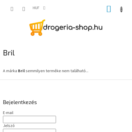
Ugrás
KOSÁR
a
HUF
fő
tartalomhoz
Bril
A márka
Bril
semmilyen terméke nem található...
L
á
b
l
Bejelentkezés
é
E-mail
c
Jelszó