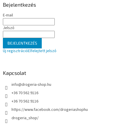
i
l
Bejelentkezés
r
é
á
E-mail
c
n
y
Jelszó
í
t
á
BEJELENTKEZÉS
s
e
Új regisztráció
Elfelejtett jelszó
l
e
m
e
Kapcsolat
i
info
@
drogeria-shop.hu
+36 70 562 9116
+36 70 562 9116
https://www.facebook.com/drogeriashophu
drogeria_shop/