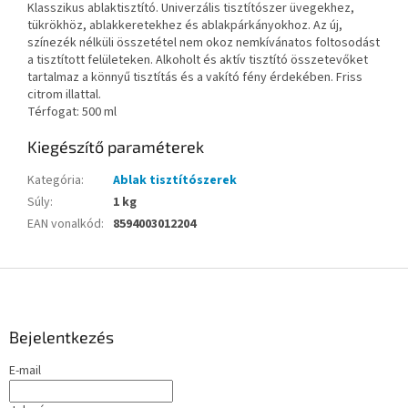
Klasszikus ablaktisztító. Univerzális tisztítószer üvegekhez,
tükrökhöz, ablakkeretekhez és ablakpárkányokhoz. Az új,
színezék nélküli összetétel nem okoz nemkívánatos foltosodást
a tisztított felületeken. Alkoholt és aktív tisztító összetevőket
tartalmaz a könnyű tisztítás és a vakító fény érdekében. Friss
citrom illattal.
Térfogat: 500 ml
Kiegészítő paraméterek
Kategória
:
Ablak tisztítószerek
Súly
:
1 kg
EAN vonalkód
:
8594003012204
L
á
b
l
Bejelentkezés
é
E-mail
c