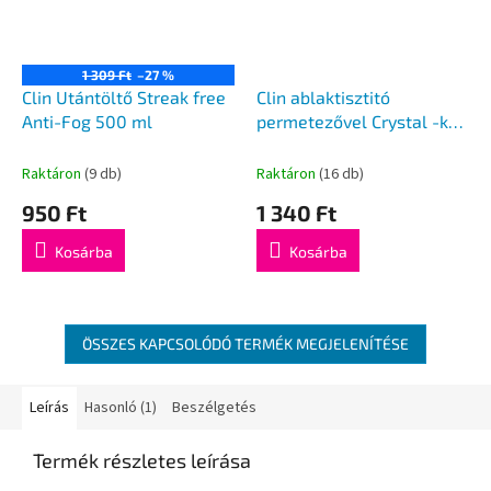
1 309 Ft
–27 %
Clin Utántöltő Streak free
Clin ablaktisztitó
Anti-Fog 500 ml
permetezővel Crystal -kék
500ml
Raktáron
(9 db)
Raktáron
(16 db)
950 Ft
1 340 Ft
Kosárba
Kosárba
ÖSSZES KAPCSOLÓDÓ TERMÉK MEGJELENÍTÉSE
Leírás
Hasonló (1)
Beszélgetés
Termék részletes leírása