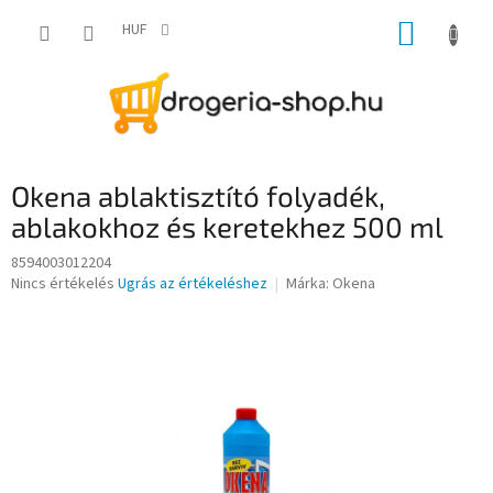
Ugrás
KOSÁR
a
HUF
fő
tartalomhoz
Okena ablaktisztító folyadék,
ablakokhoz és keretekhez 500 ml
8594003012204
A
Nincs értékelés
Ugrás az értékeléshez
Márka:
Okena
termék
átlagos
értékelése
5-
ből
0,0
csillag.