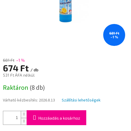
681 Ft
–1 %
681 Ft
–1 %
674 Ft
/ db
531 Ft ÁFA nélkül
Egységár:
Raktáron
(8 db)
Várható kézbesítés:
2026.8.13
Szállítási lehetőségek
Hozzáadás a kosárhoz