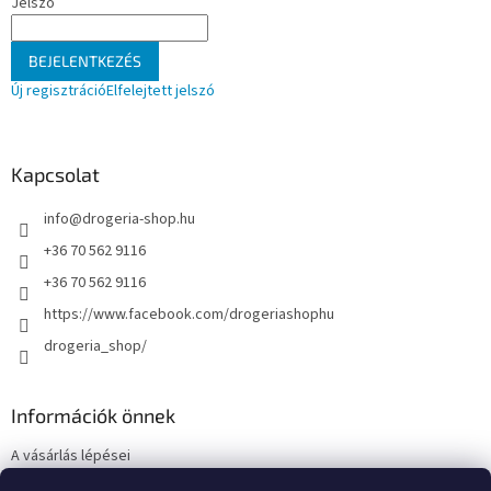
Jelszó
BEJELENTKEZÉS
Új regisztráció
Elfelejtett jelszó
Kapcsolat
info
@
drogeria-shop.hu
+36 70 562 9116
+36 70 562 9116
https://www.facebook.com/drogeriashophu
drogeria_shop/
Információk önnek
A vásárlás lépései
Üzleti feltételek (ÁSZF)