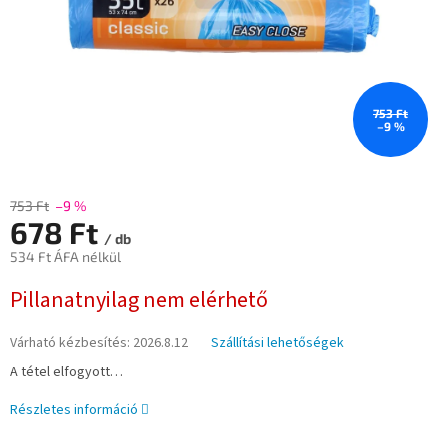
753 Ft
–9 %
753 Ft
–9 %
678 Ft
/ db
534 Ft ÁFA nélkül
Egységár:
Pillanatnyilag nem elérhető
Várható kézbesítés:
2026.8.12
Szállítási lehetőségek
A tétel elfogyott…
Részletes információ