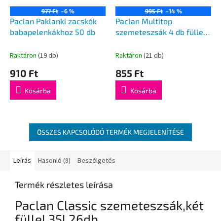
977 Ft
–6 %
995 Ft
–14 %
Paclan Paklanki zacskók
Paclan Multitop
babapelenkákhoz 50 db
szemeteszsák 4 db füllel,
60l -24db
Raktáron
(19 db)
Raktáron
(21 db)
910 Ft
855 Ft
Kosárba
Kosárba
ÖSSZES KAPCSOLÓDÓ TERMÉK MEGJELENÍTÉSE
Leírás
Hasonló (8)
Beszélgetés
Termék részletes leírása
Paclan Classic szemeteszsák,két
füllel 35l 26db