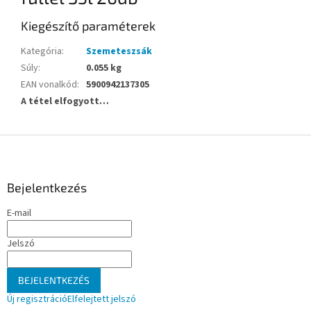
Kiegészítő paraméterek
Kategória
:
Szemeteszsák
Súly
:
0.055 kg
EAN vonalkód
:
5900942137305
A tétel elfogyott…
L
á
b
l
Bejelentkezés
é
E-mail
c
Jelszó
BEJELENTKEZÉS
Új regisztráció
Elfelejtett jelszó