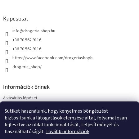
Kapcsolat
info
@
drogeria-shop.hu
+36 70 562 9116
+36 70 562 9116
https://www.facebook.com/drogeriashophu
drogeria_shop/
Információk önnek
A vásárlás lépései
Üzleti feltételek (ÁSZF)
Sütiket használunk, hogy kényelmes böngészést
Adatkezelési tájékoztató
biztosítsunk a látogatások elemzése által, folyamatosan
Elérhetőségek
fejlesztve az oldal funkcionalitását, teljesítményét és
használhatóságát.
További információk