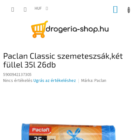
Ugrás
KOSÁR
a
HUF
fő
tartalomhoz
Paclan Classic szemeteszsák,két
füllel 35l 26db
5900942137305
A
Nincs értékelés
Ugrás az értékeléshez
Márka:
Paclan
termék
átlagos
értékelése
5-
ből
0,0
csillag.