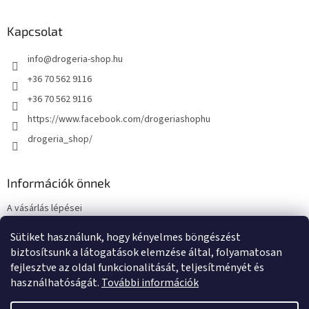
Kapcsolat
info
@
drogeria-shop.hu
+36 70 562 9116
+36 70 562 9116
https://www.facebook.com/drogeriashophu
drogeria_shop/
Információk önnek
A vásárlás lépései
Üzleti feltételek (ÁSZF)
Sütiket használunk, hogy kényelmes böngészést
Adatkezelési tájékoztató
biztosítsunk a látogatások elemzése által, folyamatosan
Elérhetőségek
fejlesztve az oldal funkcionalitását, teljesítményét és
használhatóságát.
További információk