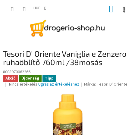
Ugrás
KOSÁR
a
HUF
fő
tartalomhoz
Tesori D' Oriente Vaniglia e Zenzero
ruhaöblítő 760ml /38mosás
8008970062266
Akció
Újdonság
Tipp
A
Nincs értékelés
Ugrás az értékeléshez
Márka:
Tesori D' Oriente
termék
átlagos
értékelése
5-
ből
0,0
csillag.