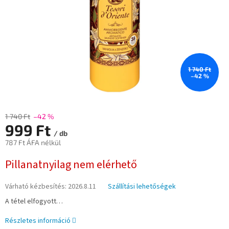
1 740 Ft
–42 %
1 740 Ft
–42 %
999 Ft
/ db
787 Ft ÁFA nélkül
Egységár:
Pillanatnyilag nem elérhető
Várható kézbesítés:
2026.8.11
Szállítási lehetőségek
A tétel elfogyott…
Részletes információ