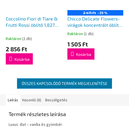
2 471 Ft
–39 %
Coccolino Fiori di Tiare &
Chicco Delicate Flowers-
Frutti Rossi öblítő 1,827ml
virágok koncentrált öblítő
87mosás
750ml
Raktáron
(1 db)
A
Raktáron
(2 db)
termék
1 505 Ft
átlagos
2 856 Ft
értékelése
Kosárba
5-
Kosárba
ből
5,0
csillag.
ÖSSZES KAPCSOLÓDÓ TERMÉK MEGJELENÍTÉSE
Leírás
Hasonló (8)
Beszélgetés
Termék részletes leírása
Luxus illat – vanília és gyömbér