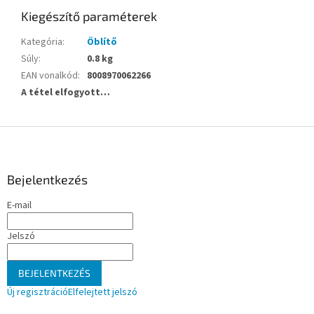
Kiegészítő paraméterek
Kategória
:
Öblítő
Súly
:
0.8 kg
EAN vonalkód
:
8008970062266
A tétel elfogyott…
L
á
b
l
Bejelentkezés
é
E-mail
c
Jelszó
BEJELENTKEZÉS
Új regisztráció
Elfelejtett jelszó