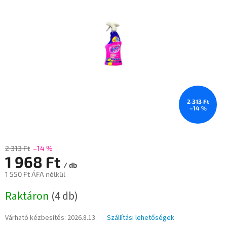
0,0
csillag.
2 313 Ft
–14 %
2 313 Ft
–14 %
1 968 Ft
/ db
1 550 Ft ÁFA nélkül
Egységár:
Raktáron
(4 db)
Várható kézbesítés:
2026.8.13
Szállítási lehetőségek