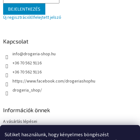
BEJELENTKEZÉS
Új regisztráció
Elfelejtett jelszó
Kapcsolat
info
@
drogeria-shop.hu
+36 70 562 9116
+36 70 562 9116
https://www.facebook.com/drogeriashophu
drogeria_shop/
Információk önnek
A vásárlás lépései
Üzleti feltételek (ÁSZF)
Sütiket használunk, hogy kényelmes böngészést
Adatkezelési tájékoztató