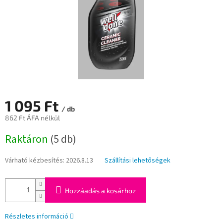
1 095 Ft
/ db
862 Ft ÁFA nélkül
Egységár:
Raktáron
(5 db)
Várható kézbesítés:
2026.8.13
Szállítási lehetőségek
Hozzáadás a kosárhoz
Részletes információ