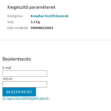
Kiegészítő paraméterek
Kategória
:
Konyhai tisztítószerek
Súly
:
1.1 kg
EAN vonalkód
:
5998466115633
L
á
b
l
Bejelentkezés
é
E-mail
c
Jelszó
BEJELENTKEZÉS
Új regisztráció
Elfelejtett jelszó