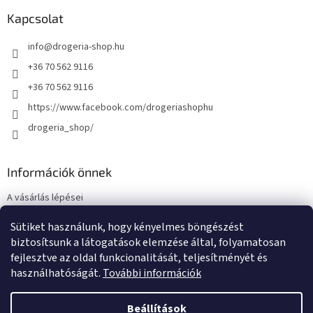
Kapcsolat
info
@
drogeria-shop.hu
+36 70 562 9116
+36 70 562 9116
https://www.facebook.com/drogeriashophu
drogeria_shop/
Információk önnek
A vásárlás lépései
Üzleti feltételek (ÁSZF)
Sütiket használunk, hogy kényelmes böngészést
Adatkezelési tájékoztató
biztosítsunk a látogatások elemzése által, folyamatosan
Elérhetőségek
fejlesztve az oldal funkcionalitását, teljesítményét és
használhatóságát.
További információk
Beállítások
Shoptet készítette