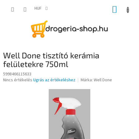
Ugrás
KOSÁR
a
HUF
fő
tartalomhoz
Well Done tisztító kerámia
felületekre 750ml
5998466115633
A
Nincs értékelés
Ugrás az értékeléshez
Márka:
Well Done
termék
átlagos
értékelése
5-
ből
0,0
csillag.