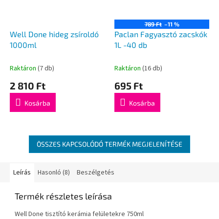
789 Ft
–11 %
Well Done hideg zsíroldó
Paclan Fagyasztó zacskók
1000ml
1L -40 db
Raktáron
(7 db)
Raktáron
(16 db)
2 810 Ft
695 Ft
Kosárba
Kosárba
ÖSSZES KAPCSOLÓDÓ TERMÉK MEGJELENÍTÉSE
Leírás
Hasonló (8)
Beszélgetés
Termék részletes leírása
Well Done tisztító kerámia felületekre 750ml