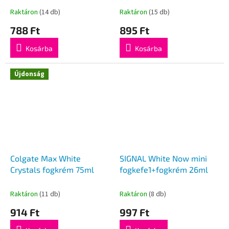
Raktáron
(14 db)
Raktáron
(15 db)
788 Ft
895 Ft
Kosárba
Kosárba
Újdonság
Colgate Max White
SIGNAL White Now mini
Crystals fogkrém 75ml
fogkefe1+fogkrém 26ml
Raktáron
(11 db)
Raktáron
(8 db)
914 Ft
997 Ft