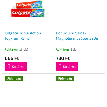
Colgate Triple Action
Bonux 3in1 Színek
fogkrém 75ml
Magnólia mosópor 390g
Raktáron
(18 db)
Raktáron
(9 db)
666 Ft
730 Ft
Kosárba
Kosárba
Újdonság
Újdonság