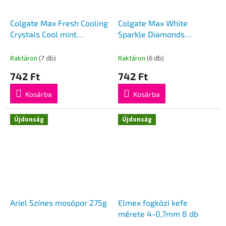
Colgate Max Fresh Cooling
Colgate Max White
Crystals Cool mint
Sparkle Diamonds
fogkrém 75ml
fogkrém 75ml
Raktáron
(7 db)
Raktáron
(6 db)
742 Ft
742 Ft
Kosárba
Kosárba
Újdonság
Újdonság
Ariel Színes mosópor 275g
Elmex fogközi kefe
mérete 4-0,7mm 8 db