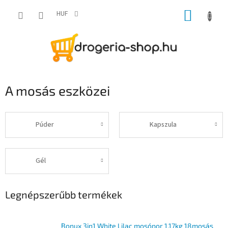
Ugrás
KOSÁR
a
HUF
fő
tartalomhoz
A mosás eszközei
Púder
Kapszula
Gél
Legnépszerűbb termékek
Bonux 3in1 White Lilac mosópor 1,17kg 18mosás