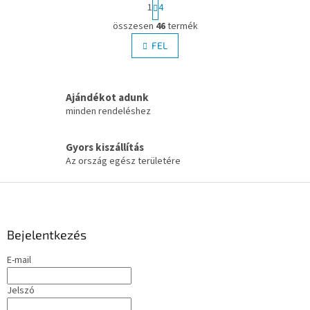
L
1
4
a
L
p
összesen
46
termék
i
o
s
FEL
z
t
á
a
s
i
Ajándékot adunk
r
á
minden rendeléshez
n
y
Gyors kiszállítás
í
Az ország egész területére
t
á
L
s
á
e
l
b
e
l
Bejelentkezés
m
é
e
E-mail
c
i
Jelszó