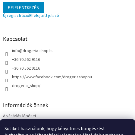
BEJELENTKEZÉS
Új regisztráció
Elfelejtett jelszó
Kapcsolat
info
@
drogeria-shop.hu
+36 70 562 9116
+36 70 562 9116
https://www.facebook.com/drogeriashophu
drogeria_shop/
Információk önnek
A vásárlás lépései
Üzleti feltételek (ÁSZF)
Sütiket használunk, hogy kényelmes böngészést
Adatkezelési tájékoztató