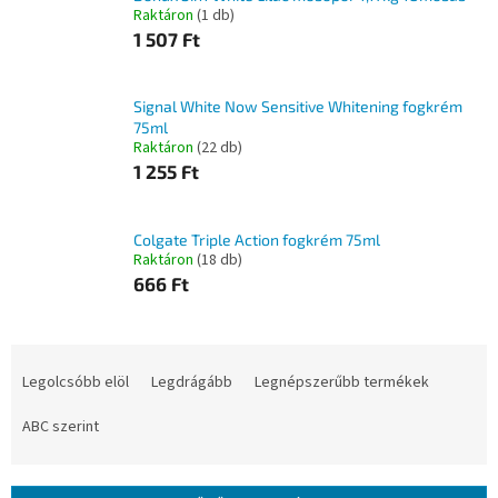
Raktáron
(1 db)
1 507 Ft
Signal White Now Sensitive Whitening fogkrém
75ml
Raktáron
(22 db)
1 255 Ft
Colgate Triple Action fogkrém 75ml
Raktáron
(18 db)
666 Ft
T
e
Legolcsóbb elöl
Legdrágább
Legnépszerűbb termékek
r
m
ABC szerint
é
k