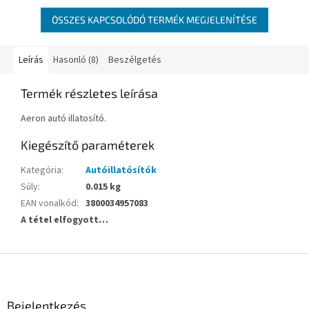
ÖSSZES KAPCSOLÓDÓ TERMÉK MEGJELENÍTÉSE
Leírás
Hasonló (8)
Beszélgetés
Termék részletes leírása
Aeron autó illatosító.
Kiegészítő paraméterek
Kategória
:
Autóillatósítók
Súly
:
0.015 kg
EAN vonalkód
:
3800034957083
A tétel elfogyott…
L
á
b
l
Bejelentkezés