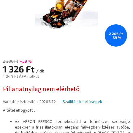
2 206 Ft
–39 %
2 206 Ft
–39 %
1 326 Ft
/ db
1 044 Ft ÁFA nélkül
Egységár:
Pillanatnyilag nem elérhető
Várható kézbesítés:
2026.8.12
Szállítási lehetőségek
A tétel elfogyott…
Az AREON FRESCO termékcsalád a természet szépsége
ezekben a friss illatokban, elegáns faüvegben. Ízléses autóba,