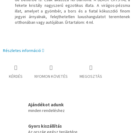
de beltérbe is. Csak akassza fel bárhová. A BLACK CRYSTAL a
fekete kristály nagyszerű egzotikus illata. A virágos-pézsma
illat, amelyet a gyömbér, a bors és a fiatal kókuszdió finom
jegyei árnyalnak, felejthetetlen luxushangulatot teremtenek
otthonában vagy autójában. Űrtartalom: 4 ml.
Részletes információ
KÉRDÉS
NYOMON KÖVETÉS
MEGOSZTÁS
Ajándékot adunk
minden rendeléshez
Gyors kiszállítás
Az ország egész területére