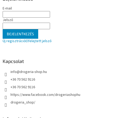
é
E-mail
c
Jelszó
BEJELENTKEZÉS
Új regisztráció
Elfelejtett jelszó
Kapcsolat
info
@
drogeria-shop.hu
+36 70 562 9116
+36 70 562 9116
https://www.facebook.com/drogeriashophu
drogeria_shop/