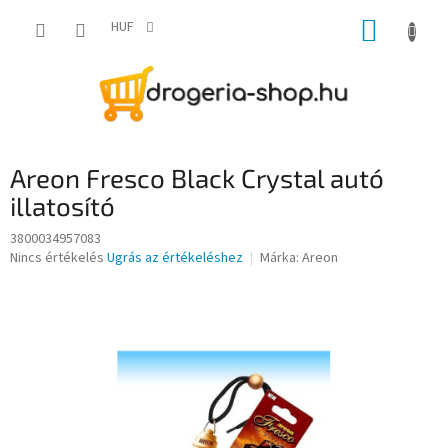
Ugrás
KOSÁR
a
HUF
fő
tartalomhoz
Areon Fresco Black Crystal autó
illatosító
3800034957083
A
Nincs értékelés
Ugrás az értékeléshez
Márka:
Areon
termék
átlagos
értékelése
5-
ből
0,0
csillag.