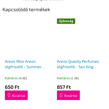
Kapcsolódó termékek
Újdonság
Areon Mon Areon
Areon Quality Perfumes
légfrissítő - Summer
légfrissítő - Sex King
Dream illat
Raktáron
(4 db)
Raktáron
(1 db)
650 Ft
857 Ft
Kosárba
Kosárba