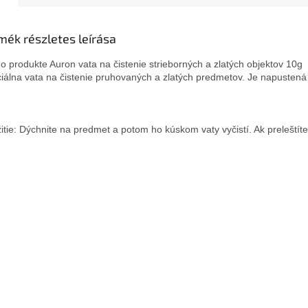
mék részletes leírása
 o produkte Auron vata na čistenie strieborných a zlatých objektov 10g

iálna vata na čistenie pruhovaných a zlatých predmetov. Je napustená lá
itie: Dýchnite na predmet a potom ho kúskom vaty vyčistí. Ak preleštít