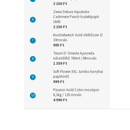
2 150 Ft
Zewa Deluxe Aquatube
Cashmere Peach toalettpapír
16db
2 150 Ft
Kuschelweich Gold öblítőszer 1l
33mosás
905 Ft
Tesori D' Oriente Ayurveda
ruhaöblítő 760ml /38mosás
1 359 Ft
Soft Flower XXL Jumbo konyhai
papírtörlő
999 Ft
Passion Gold Color mosópor
8,1kg / 135 mosás
4 990 Ft
L
á
b