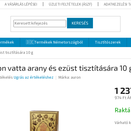
A VÁSÁRLÁS LÉPÉSEI
ÜZLETI FELTÉTELEK (ÁSZF)
ADATKEZELÉSI 
KERESÉS
termékek
🇩🇪Termékek Németországból
Tisztítószerek
st tisztítására 10 g
n vatta arany és ezüst tisztítására 10 
rtékelés
Ugrás az értékeléshez
Márka:
auron
1 23
ése
974 Ft Á
Egységár
Rakt
Várható 