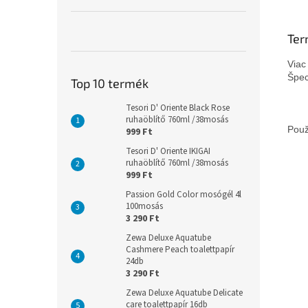
Ter
Viac
Špec
Top 10 termék
Tesori D' Oriente Black Rose
ruhaöblítő 760ml /38mosás
Použ
999 Ft
Tesori D' Oriente IKIGAI
ruhaöblítő 760ml /38mosás
999 Ft
Passion Gold Color mosógél 4l
100mosás
3 290 Ft
Zewa Deluxe Aquatube
Cashmere Peach toalettpapír
24db
3 290 Ft
Zewa Deluxe Aquatube Delicate
care toalettpapír 16db