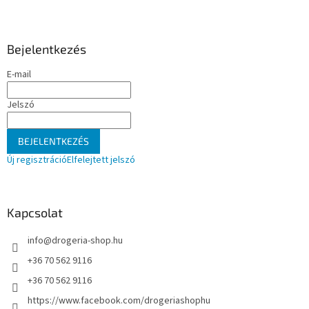
L
á
b
l
Bejelentkezés
é
E-mail
c
Jelszó
BEJELENTKEZÉS
Új regisztráció
Elfelejtett jelszó
Kapcsolat
info
@
drogeria-shop.hu
+36 70 562 9116
+36 70 562 9116
https://www.facebook.com/drogeriashophu