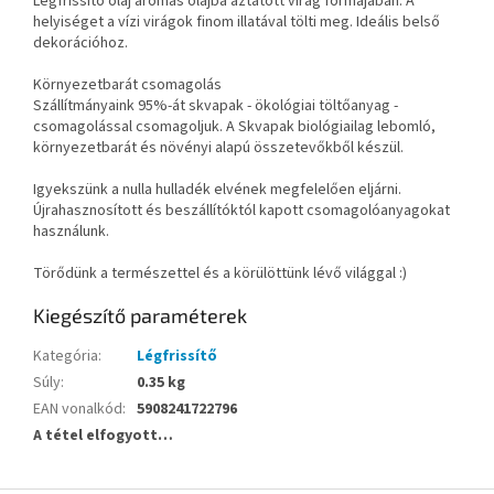
Légfrissítő olaj aromás olajba áztatott virág formájában. A
helyiséget a vízi virágok finom illatával tölti meg. Ideális belső
dekorációhoz.
Környezetbarát csomagolás
Szállítmányaink 95%-át skvapak - ökológiai töltőanyag -
csomagolással csomagoljuk. A Skvapak biológiailag lebomló,
környezetbarát és növényi alapú összetevőkből készül.
Igyekszünk a nulla hulladék elvének megfelelően eljárni.
Újrahasznosított és beszállítóktól kapott csomagolóanyagokat
használunk.
Törődünk a természettel és a körülöttünk lévő világgal :)
Kiegészítő paraméterek
Kategória
:
Légfrissítő
Súly
:
0.35 kg
EAN vonalkód
:
5908241722796
A tétel elfogyott…