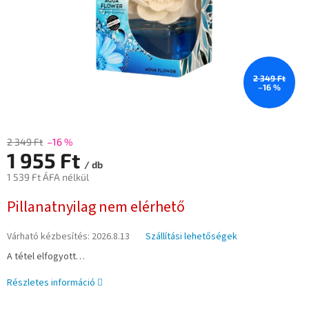
2 349 Ft
–16 %
2 349 Ft
–16 %
1 955 Ft
/ db
1 539 Ft ÁFA nélkül
Egységár:
Pillanatnyilag nem elérhető
Várható kézbesítés:
2026.8.13
Szállítási lehetőségek
A tétel elfogyott…
Részletes információ