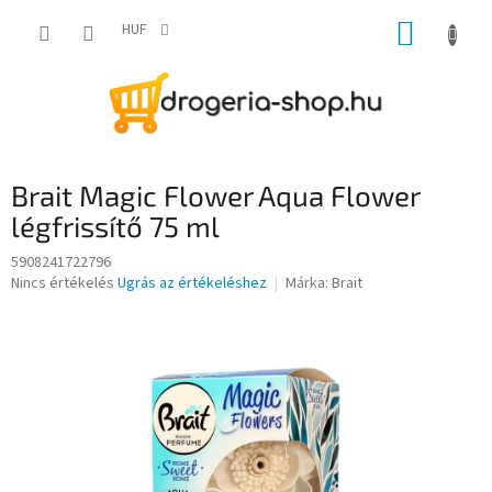
Ugrás
KOSÁR
a
HUF
fő
tartalomhoz
Brait Magic Flower Aqua Flower
légfrissítő 75 ml
5908241722796
A
Nincs értékelés
Ugrás az értékeléshez
Márka:
Brait
termék
átlagos
értékelése
5-
ből
0,0
csillag.