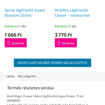
Sense légfrissítő Sweet
Mr&Mrs Légfrissítő
Blossom 250ml
Cesare – Vanília illat
Raktáron
(7 db)
Raktáron
(3 db)
1 066 Ft
3 770 Ft
Kosárba
Kosárba
ÖSSZES KAPCSOLÓDÓ TERMÉK MEGJELENÍTÉSE
Leírás
Beszélgetés
Termék részletes leírása
Brait Magic Flower dekor légfrissítő Aqua Flower 75 ml
DRAMERS