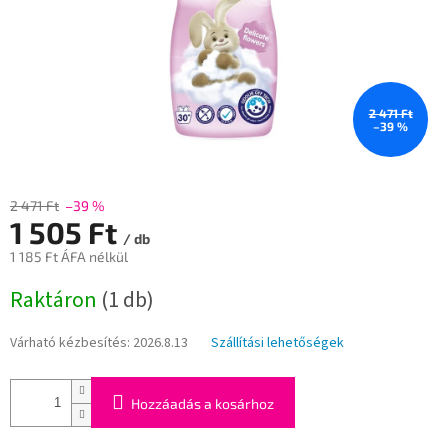
2 471 Ft
–39 %
2 471 Ft
–39 %
1 505 Ft
/ db
1 185 Ft ÁFA nélkül
Egységár:
Raktáron
(1 db)
Várható kézbesítés:
2026.8.13
Szállítási lehetőségek
Hozzáadás a kosárhoz