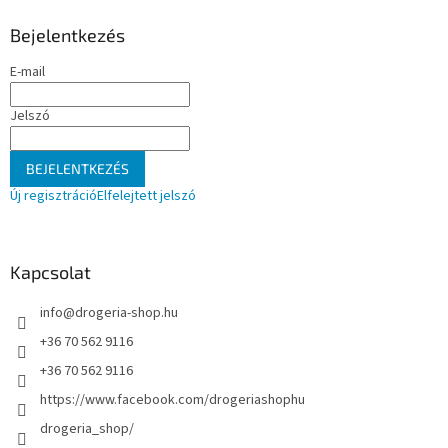
b
l
Bejelentkezés
é
E-mail
c
Jelszó
BEJELENTKEZÉS
Új regisztráció
Elfelejtett jelszó
Kapcsolat
info
@
drogeria-shop.hu
+36 70 562 9116
+36 70 562 9116
https://www.facebook.com/drogeriashophu
drogeria_shop/