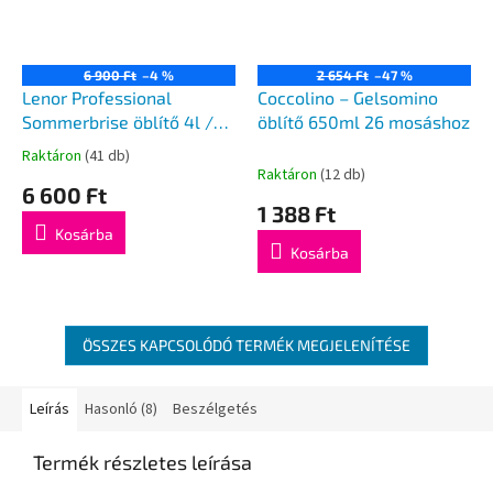
6 900 Ft
–4 %
2 654 Ft
–47 %
Lenor Professional
Coccolino – Gelsomino
Sommerbrise öblítő 4l /
öblítő 650ml 26 mosáshoz
200mosás
Raktáron
(41 db)
A
Raktáron
(12 db)
termék
6 600 Ft
átlagos
1 388 Ft
értékelése
Kosárba
5-
Kosárba
ből
5,0
csillag.
ÖSSZES KAPCSOLÓDÓ TERMÉK MEGJELENÍTÉSE
Leírás
Hasonló (8)
Beszélgetés
Termék részletes leírása