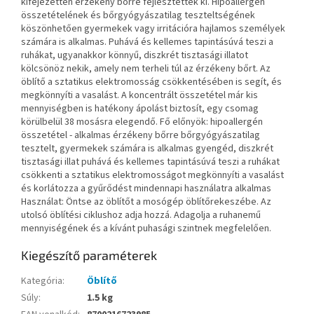
kifejezetten érzékeny bőrre fejlesztettek ki. Hipoallergén
összetételének és bőrgyógyászatilag teszteltségének
köszönhetően gyermekek vagy irritációra hajlamos személyek
számára is alkalmas. Puhává és kellemes tapintásúvá teszi a
ruhákat, ugyanakkor könnyű, diszkrét tisztasági illatot
kölcsönöz nekik, amely nem terheli túl az érzékeny bőrt. Az
öblítő a sztatikus elektromosság csökkentésében is segít, és
megkönnyíti a vasalást. A koncentrált összetétel már kis
mennyiségben is hatékony ápolást biztosít, egy csomag
körülbelül 38 mosásra elegendő. Fő előnyök: hipoallergén
összetétel - alkalmas érzékeny bőrre bőrgyógyászatilag
tesztelt, gyermekek számára is alkalmas gyengéd, diszkrét
tisztasági illat puhává és kellemes tapintásúvá teszi a ruhákat
csökkenti a sztatikus elektromosságot megkönnyíti a vasalást
és korlátozza a gyűrődést mindennapi használatra alkalmas
Használat: Öntse az öblítőt a mosógép öblítőrekeszébe. Az
utolsó öblítési ciklushoz adja hozzá. Adagolja a ruhanemű
mennyiségének és a kívánt puhasági szintnek megfelelően.
Kiegészítő paraméterek
Kategória
:
Öblítő
Súly
:
1.5 kg