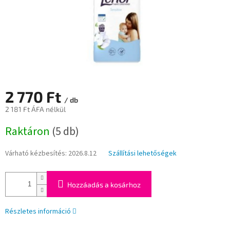
2 770 Ft
/ db
2 181 Ft ÁFA nélkül
Egységár:
Raktáron
(5 db)
Várható kézbesítés:
2026.8.12
Szállítási lehetőségek
Hozzáadás a kosárhoz
Részletes információ