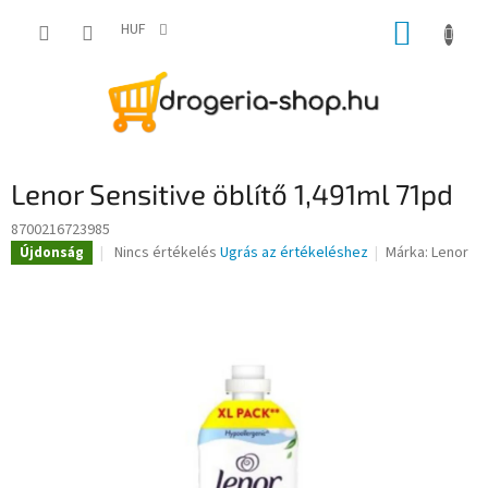
Ugrás
KOSÁR
a
HUF
fő
tartalomhoz
Lenor Sensitive öblítő 1,491ml 71pd
8700216723985
A
Nincs értékelés
Ugrás az értékeléshez
Márka:
Lenor
Újdonság
termék
átlagos
értékelése
5-
ből
0,0
csillag.