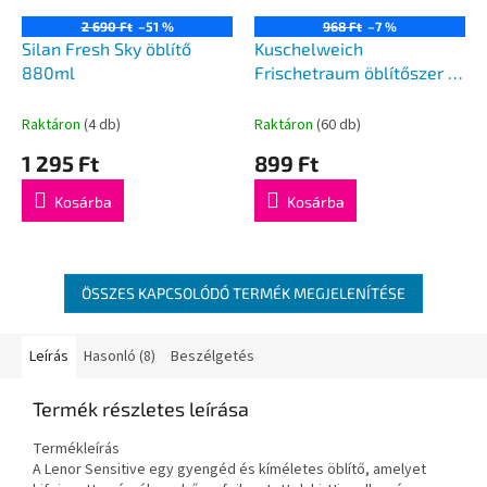
2 690 Ft
–51 %
968 Ft
–7 %
Silan Fresh Sky öblítő
Kuschelweich
880ml
Frischetraum öblítőszer 1l
33mosás
Raktáron
(4 db)
Raktáron
(60 db)
1 295 Ft
899 Ft
Kosárba
Kosárba
ÖSSZES KAPCSOLÓDÓ TERMÉK MEGJELENÍTÉSE
Leírás
Hasonló (8)
Beszélgetés
Termék részletes leírása
Termékleírás
A Lenor Sensitive egy gyengéd és kíméletes öblítő, amelyet