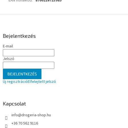
EAN vonalkód
:
8700216723985
L
á
b
l
Bejelentkezés
é
E-mail
c
Jelszó
BEJELENTKEZÉS
Új regisztráció
Elfelejtett jelszó
Kapcsolat
info
@
drogeria-shop.hu
+36 70 562 9116