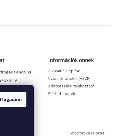
at
Információk önnek
A vásárlás lépései
drogeria-shop.hu
Üzleti feltételek (ÁSZF)
0 562 9116
Adatkezelési tájékoztató
0 562 9116
Elérhetőségek
://www.facebook.co
lfogadom
geriashophu
ria_shop/
Shoptet készítette