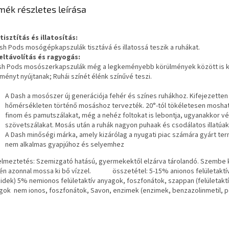
mék részletes leírása
tisztítás és illatosítás:
sh Pods mosógépkapszulák tisztává és illatossá teszik a ruhákat.
eltávolítás és ragyogás:
sh Pods mosószerkapszulák még a legkeményebb körülmények között is k
ményt nyújtanak; Ruhái színét élénk színűvé teszi.
A Dash a mosószer új generációja fehér és színes ruhákhoz. Kifejezetten
hőmérsékleten történő mosáshoz tervezték. 20°-tól tökéletesen mosható
finom és pamutszálakat, még a nehéz foltokat is lebontja, ugyanakkor vé
szövetszálakat. Mosás után a ruhák nagyon puhaak és csodálatos illatúak
A Dash minőségi márka, amely kizárólag a nyugati piac számára gyárt te
nem alkalmas gyapjúhoz és selyemhez
elmeztetés: Szemizgató hatású, gyermekektől elzárva tárolandó. Szembe 
én azonnal mossa ki bő vízzel. összetétel: 5-15% anionos felületaktí
zidek) 5% nemionos felületaktív anyagok, foszfonátok, szappan (felületakt
gok nem ionos, foszfonátok, Savon, enzimek (enzimek, benzazolinmetil, 