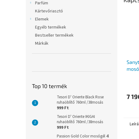
Parfüm
Kártevőriasztó
Elemek
Egyéb termékek
Bestseller termékek
Márkák
Sanyt
mosó
mosá
A
Top 10 termék
termé
átlago
7 19
Tesori D' Oriente Black Rose
értéke
ruhaöblítő 760ml /38mosás
5-
999 Ft
ből
Tesori D' Oriente IKIGAI
5,0
ruhaöblítő 760ml /38mosás
csillag.
Leírá
999 Ft
Passion Gold Color mosógél 4l