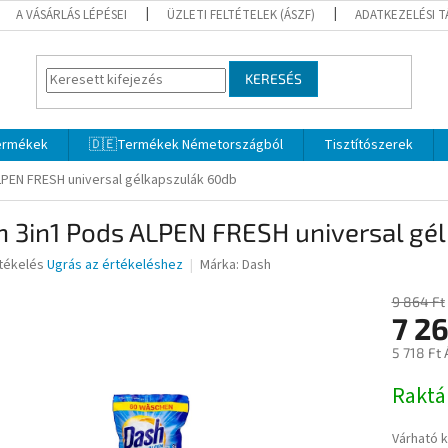
A VÁSÁRLÁS LÉPÉSEI
ÜZLETI FELTÉTELEK (ÁSZF)
ADATKEZELÉSI 
KERESÉS
termékek
🇩🇪Termékek Németországból
Tisztítószerek
LPEN FRESH universal gélkapszulák 60db
h 3in1 Pods ALPEN FRESH universal gé
rtékelés
Ugrás az értékeléshez
Márka:
Dash
9 864 Ft
7 2
ése
5 718 Ft 
Egységár
Rakt
Várható 