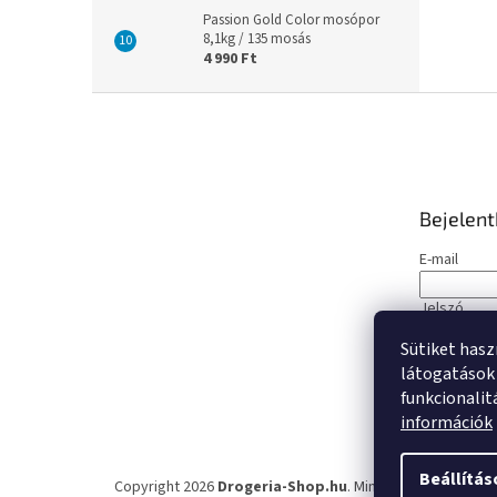
Passion Gold Color mosópor
8,1kg / 135 mosás
4 990 Ft
L
á
b
l
é
Bejelen
c
E-mail
Jelszó
Sütiket hasz
BEJELE
látogatások 
funkcionalit
Új regisztrá
információk
Beállítás
Copyright 2026
Drogeria-Shop.hu
. Minden jog fenntartva