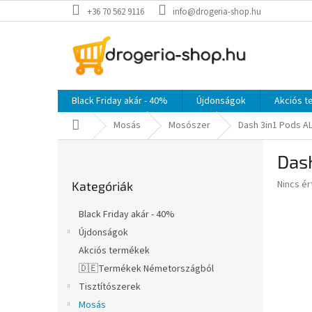
Ugrás
+36 70 562 9116
info@drogeria-shop.hu
a
fő
tartalomhoz
Black Friday akár - 40%
Újdonságok
Akciós 
Kezdőlap
Mosás
Mosószer
Dash 3in1 Pods A
O
Das
l
Kategóriák
d
A
Nincs é
Kategóriák
átugrása
a
termék
l
átlagos
Black Friday akár - 40%
s
értékel
Újdonságok
5-
ó
ből
Akciós termékek
p
0,0
a
🇩🇪Termékek Németországból
csillag.
n
Tisztítószerek
e
Mosás