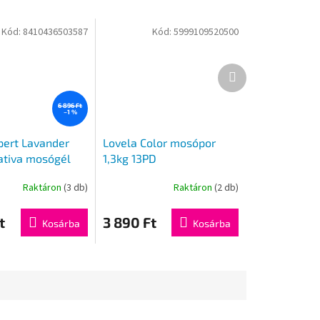
Kód:
8410436503587
Kód:
5999109520500
Következő
termék
6 896 Ft
–1 %
xpert Lavander
Lovela Color mosópor
ativa mosógél
1,3kg 13PD
osás
Raktáron
(3 db)
Raktáron
(2 db)
t
3 890 Ft
Kosárba
Kosárba