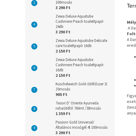
100mosás
Ter
3 290 Ft
Zewa Deluxe Aquatube
Cashmere Peach toalettpapír
Mély
24db
A Da
3 290 Ft
Folt
A Da
Zewa Deluxe Aquatube Delicate
ered
care toalettpapír 16db
2 150 Ft
Zewa Deluxe Aquatube
Cashmere Peach toalettpapír
16db
2 150 Ft
Kuschelweich Gold öblítőszer 1l
33mosás
905 Ft
Figy
eset
Tesori D' Oriente Ayurveda
(ten
ruhaöblítő 760ml /38mosás
anya
1 359 Ft
Passion Gold Universal/
Általános mosógél 4l 100mosás
3 290 Ft