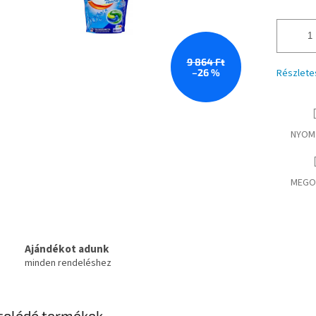
9 864 Ft
–26 %
Részlete
NYOM
MEGO
Ajándékot adunk
minden rendeléshez
solódó termékek