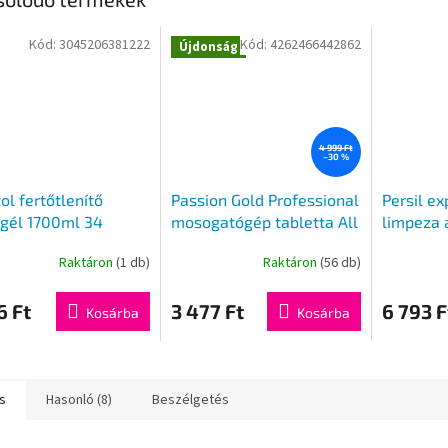
Kód:
3045206381222
Kód:
4262466442862
Újdonság
4 999 Ft
–30 %
ol fertőtlenítő
Passion Gold Professional
Persil e
gél 1700ml 34
mosogatógép tabletta All
limpeza 
s
in One Plus 30 db
2,7l 60m
Raktáron
(1 db)
Raktáron
(56 db)
k
s
6 Ft
3 477 Ft
6 793 F
Kosárba
Kosárba
lése
s
Hasonló (8)
Beszélgetés