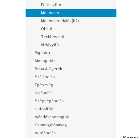
l
Folttisztító
Mosószer
Mosószeradalék(K2)
Öblítő
Textilfrissítő
Vízlágyító
Papíráru
Mosogatás
Baba & Gyerek
Szájápolás
Egészség
Hajápolás
Szépségápolás
Illatosítók
Ajándékcsomagok
Csomagolóanyag
Autóápolás
Kapc