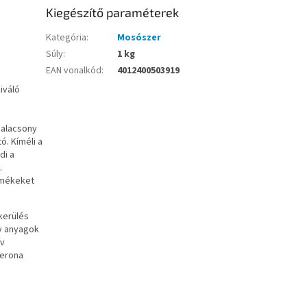
Kiegészítő paraméterek
Kategória
:
Mosószer
Súly
:
1 kg
EAN vonalkód
:
4012400503919
iváló
 alacsony
. Kíméli a
di a
.
rmékeket
kerülés
v anyagok
ív
perona