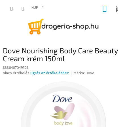
Ugrás
KOSÁR
a
HUF
fő
tartalomhoz
Dove Nourishing Body Care Beauty
Cream krém 150ml
8886467049521
A
Nincs értékelés
Ugrás az értékeléshez
Márka:
Dove
termék
átlagos
értékelése
5-
ből
0,0
csillag.