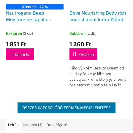
2 394 Ft
–22 %
Neutrogena Deep
Dove Nourishing Body rich
Moisture testápoló
nourishment krém 150ml
adagolóval 250ml
Raktáron
(2 db)
Raktáron
(2 db)
1 851 Ft
1 260 Ft
Kosárba
Kosárba
Tělo vý krém Beauty Cream od
značky Dove je hĺbkovo
vyživujúci krém, ktorý je vhodný
pre starostlivosť o telo i tvár.
vlastnosti: hĺbkovo vyživujúci
krém,...
ÖSSZES KAPCSOLÓDÓ TERMÉK MEGJELENÍTÉSE
Leírás
Hasonló (3)
Beszélgetés