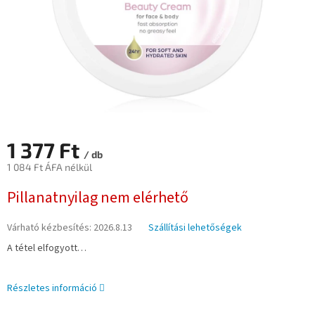
1 377 Ft
/ db
1 084 Ft ÁFA nélkül
Egységár:
Pillanatnyilag nem elérhető
Várható kézbesítés:
2026.8.13
Szállítási lehetőségek
A tétel elfogyott…
Részletes információ