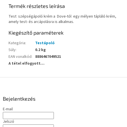
Termék részletes leírása
Test
szépségápoló krém a
Dove-tól
egy mélyen tápláló krém,
amely test- és arcápolásra is alkalmas.
Kiegészítő paraméterek
Kategória
:
Testápoló
Súly
:
0.2 kg
EAN vonalkód
:
8886467049521
A tétel elfogyott…
L
á
b
l
Bejelentkezés
é
E-mail
c
Jelszó