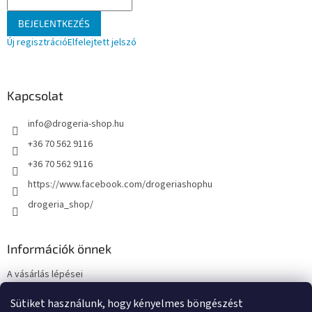
BEJELENTKEZÉS
Új regisztráció
Elfelejtett jelszó
Kapcsolat
info
@
drogeria-shop.hu
+36 70 562 9116
+36 70 562 9116
https://www.facebook.com/drogeriashophu
drogeria_shop/
Információk önnek
A vásárlás lépései
Üzleti feltételek (ÁSZF)
Sütiket használunk, hogy kényelmes böngészést
Adatkezelési tájékoztató