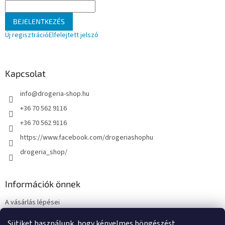
BEJELENTKEZÉS
Új regisztráció
Elfelejtett jelszó
Kapcsolat
info
@
drogeria-shop.hu
+36 70 562 9116
+36 70 562 9116
https://www.facebook.com/drogeriashophu
drogeria_shop/
Információk önnek
A vásárlás lépései
Üzleti feltételek (ÁSZF)
Sütiket használunk, hogy kényelmes böngészést