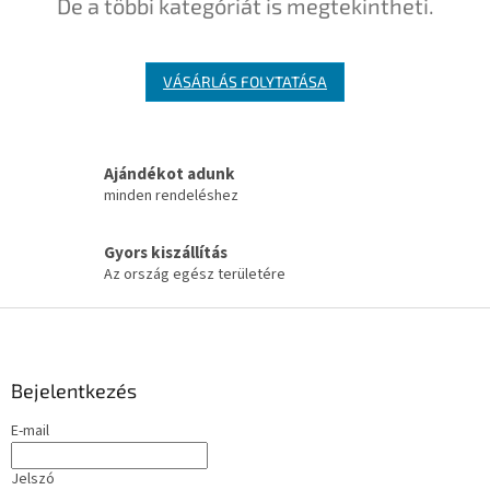
De a többi kategóriát is megtekintheti.
VÁSÁRLÁS FOLYTATÁSA
Ajándékot adunk
minden rendeléshez
Gyors kiszállítás
Az ország egész területére
L
á
b
l
Bejelentkezés
é
E-mail
c
Jelszó