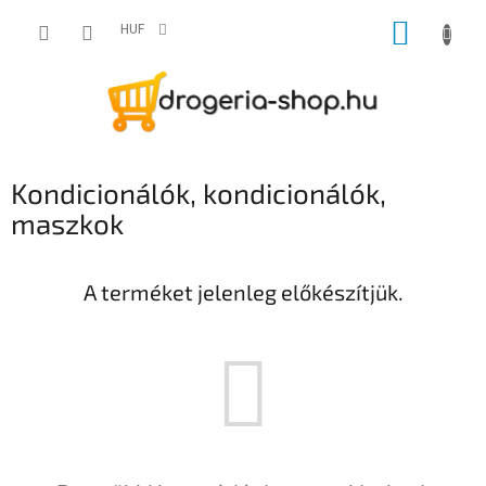
Ugrás
KOSÁR
a
HUF
fő
tartalomhoz
Kondicionálók, kondicionálók,
maszkok
A terméket jelenleg előkészítjük.