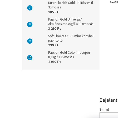
szeri
Kuschelweich Gold öblítőszer 1l
33mosás
905 Ft
Passion Gold Universal/
Általános mosógél 4l 100mosás
3 290 Ft
Soft Flower XXL Jumbo konyhai
papírtörlő
999 Ft
Passion Gold Color mosópor
8,1kg / 135 mosás
4 990 Ft
L
á
b
l
é
Bejelen
c
E-mail