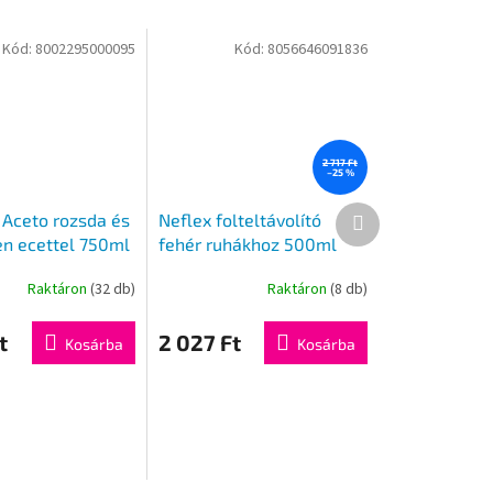
Kód:
8002295000095
Kód:
8056646091836
2 717 Ft
–25 %
Következő
 Aceto rozsda és
Neflex folteltávolító
termék
en ecettel 750ml
fehér ruhákhoz 500ml
Raktáron
(32 db)
Raktáron
(8 db)
t
2 027 Ft
Kosárba
Kosárba