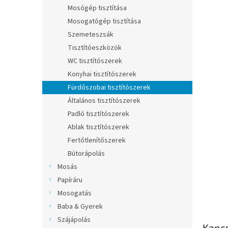
l
Mosógép tisztítása
Mosogatógép tisztítása
Szemeteszsák
Tisztítóeszközök
WC tisztítószerek
Konyhai tisztítószerek
Fürdőszobai tisztítószerek
Általános tisztítószerek
Padló tisztítószerek
Ablak tisztítószerek
Fertőtlenítőszerek
Bútorápolás
Mosás
Papíráru
Mosogatás
Baba & Gyerek
Szájápolás
Kapc