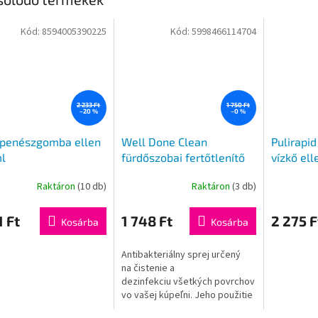
Kód:
8594005390225
Kód:
5998466114704
2 233 Ft
1 750 Ft
–20 %
–0 %
 penészgomba ellen
Well Done Clean
Pulirapid
l
fürdőszobai fertőtlenítő
vízkő ell
klór nélkül 750 ml
Raktáron
(10 db)
Raktáron
(3 db)
1 Ft
1 748 Ft
2 275 F
Kosárba
Kosárba
Antibakteriálny sprej určený
na čistenie a
dezinfekciu všetkých povrchov
vo vašej kúpeľni. Jeho použitie
zaisťuje trblietavo čistú