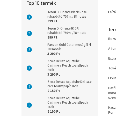
Top 10 termék
Leírá
Tesori D' Oriente Black Rose
ruhaöblítő 760ml /38mosás
999 Ft
Tesori D' Oriente IKIGAI
Ter
ruhaöblítő 760ml /38mosás
999 Ft
Rozs
Passion Gold Color mosógél 4l
A fe
100mosás
3 290 Ft
Extr
Zewa Deluxe Aquatube
Cashmere Peach toalettpapír
Töké
24db
3 290 Ft
Elpu
Zewa Deluxe Aquatube Delicate
care toalettpapír 16db
Haté
2 150 Ft
moso
szen
Zewa Deluxe Aquatube
Cashmere Peach toalettpapír
16db
Haszn
2 150 Ft
Perm