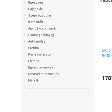
Egészség
Hajápolás
Szépségápolás
Illatosítók
Ajándékcsomagok
Csomagolóanyag
Autóápolás
Parfüm
Savo
Kártevőriasztó
500m
Elemek
Egyéb termékek
Bestseller termékek
1 78
Márkák