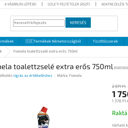
A VÁSÁRLÁS LÉPÉSEI
ÜZLETI FELTÉTELEK (ÁSZF)
ADATKEZELÉSI 
KERESÉS
termékek
🇩🇪Termékek Németországból
Tisztítószerek
ek
Fixinela toalettzselé extra erős 750ml
nela toalettzselé extra erős 750ml
8585003
rtékelés
Ugrás az értékeléshez
Márka:
Fixinela
2 071 Ft
1 75
ése
1 378 Ft 
Egységár
Rakt
Várható 