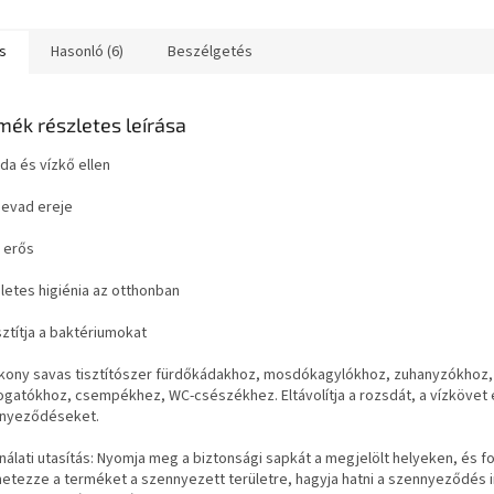
kúpeľňu, čistí a dezinfikuje....
s
Hasonló (6)
Beszélgetés
mék részletes leírása
da és vízkő ellen
nevad ereje
a erős
letes higiénia az otthonban
sztítja a baktériumokat
kony savas tisztítószer fürdőkádakhoz, mosdókagylókhoz, zuhanyzókhoz,
gatókhoz, csempékhez, WC-csészékhez. Eltávolítja a rozsdát, a vízkövet 
nyeződéseket.
álati utasítás: Nyomja meg a biztonsági sapkát a megjelölt helyeken, és for
etezze a terméket a szennyezett területre, hagyja hatni a szennyeződés i