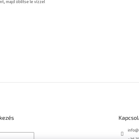
nt, majd öblítse le vízzel
tkezés
Kapcsol
info
@