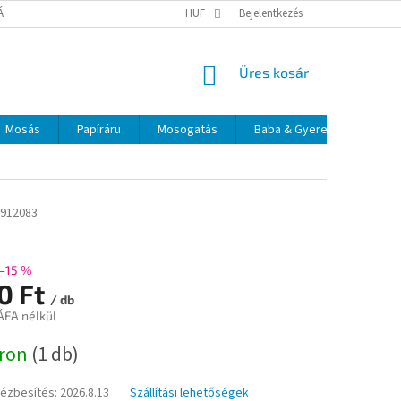
TÁJÉKOZTATÓ
ELÉRHETŐSÉGEK
HUF
Bejelentkezés
KOSÁR
Üres kosár
Mosás
Papíráru
Mosogatás
Baba & Gyerek
Szájá
912083
–15 %
0 Ft
/ db
ÁFA nélkül
:
áron
(1 db)
kézbesítés:
2026.8.13
Szállítási lehetőségek