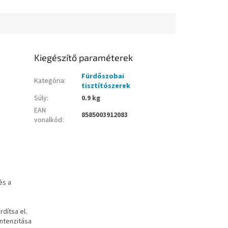
Kiegészítő paraméterek
Fürdőszobai
Kategória
:
tisztítószerek
Súly
:
0.9 kg
EAN
8585003912083
vonalkód
:
és a
dítsa el.
ntenzitása