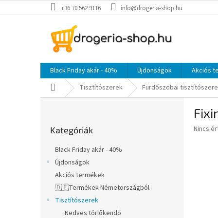
Ugrás
+36 70 562 9116
info@drogeria-shop.hu
a
fő
tartalomhoz
Black Friday akár - 40%
Újdonságok
Akciós 
Kezdőlap
Tisztítószerek
Fürdőszobai tisztítószer
O
Fixi
l
Kategóriák
d
A
Nincs é
Kategóriák
átugrása
a
termék
l
átlagos
Black Friday akár - 40%
s
értékel
Újdonságok
5-
ó
ből
Akciós termékek
p
0,0
a
🇩🇪Termékek Németországból
csillag.
n
Tisztítószerek
e
Nedves törlőkendő