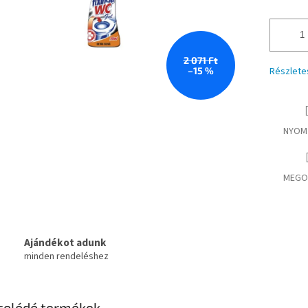
2 071 Ft
–15 %
Részlete
NYOM
MEGO
Ajándékot adunk
minden rendeléshez
solódó termékek