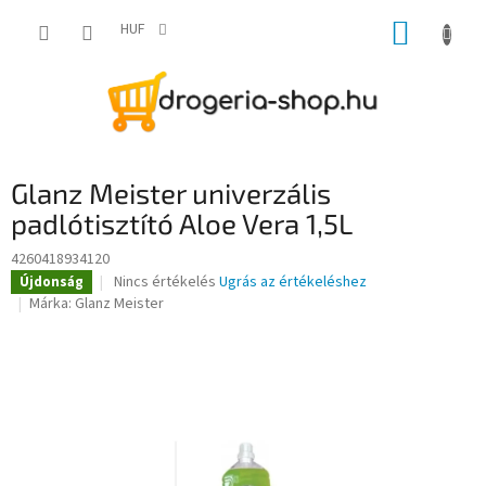
Ugrás
KOSÁR
a
HUF
fő
tartalomhoz
Glanz Meister univerzális
padlótisztító Aloe Vera 1,5L
4260418934120
A
Nincs értékelés
Ugrás az értékeléshez
Újdonság
termék
Márka:
Glanz Meister
átlagos
értékelése
5-
ből
0,0
csillag.