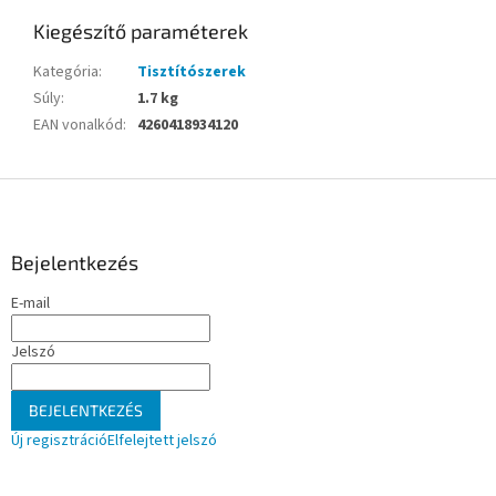
Kiegészítő paraméterek
Kategória
:
Tisztítószerek
Súly
:
1.7 kg
EAN vonalkód
:
4260418934120
L
á
b
l
Bejelentkezés
é
E-mail
c
Jelszó
BEJELENTKEZÉS
Új regisztráció
Elfelejtett jelszó