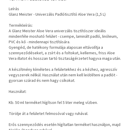
Leírás
Glanz Meister - Univerzális Padlótisztító Aloe Vera (1,5 L)
Termékleírás:
A Glanz Meister Aloe Vera univerzális tisztítószer ideális
mindenféle mosható felület - csempe, laminált padló, linóleum,
PVC és kő - mindennapi tisztítására.
Gyengéd, de hatékony formulája alaposan eltávolítja a
szennyeződéseket, a zsírt és a foltokat, kellemes, friss Aloe
Vera illatot és hosszan tartó tisztaságérzetet hagyva maga után.
A készítmény kíméletes a felületekhez és a kézhez, agresszív
vegyszerek nélkül. Használat után nem kell leöblíteni a padlót -
gyorsan szárad és nem hagy csíkokat.
Használat:
Kb. 50 ml terméket hígítson fel 5 liter meleg vízben.
Törölje át a felületet felmosóval vagy ruhával.
Erős szennyeződés esetén hígítatlan terméket használjon, majd