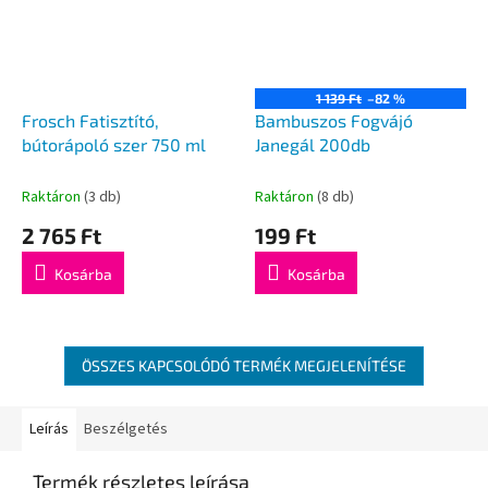
1 139 Ft
–82 %
Frosch Fatisztító,
Bambuszos Fogvájó
bútorápoló szer 750 ml
Janegál 200db
Raktáron
(3 db)
Raktáron
(8 db)
2 765 Ft
199 Ft
Kosárba
Kosárba
ÖSSZES KAPCSOLÓDÓ TERMÉK MEGJELENÍTÉSE
Leírás
Beszélgetés
Termék részletes leírása