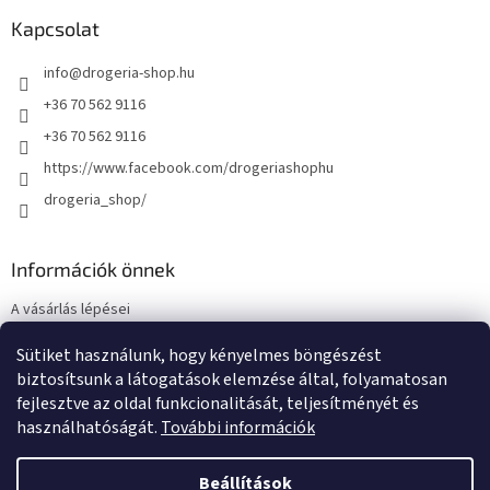
Kapcsolat
info
@
drogeria-shop.hu
+36 70 562 9116
+36 70 562 9116
https://www.facebook.com/drogeriashophu
drogeria_shop/
Információk önnek
A vásárlás lépései
Üzleti feltételek (ÁSZF)
Sütiket használunk, hogy kényelmes böngészést
Adatkezelési tájékoztató
biztosítsunk a látogatások elemzése által, folyamatosan
Elérhetőségek
fejlesztve az oldal funkcionalitását, teljesítményét és
használhatóságát.
További információk
Beállítások
Shoptet készítette