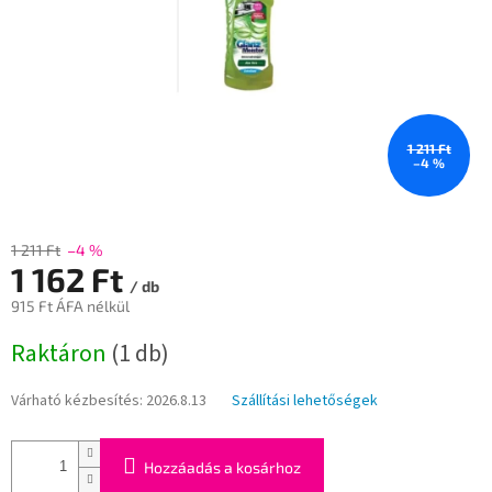
1 211 Ft
–4 %
1 211 Ft
–4 %
1 162 Ft
/ db
915 Ft ÁFA nélkül
Egységár:
Raktáron
(1 db)
Várható kézbesítés:
2026.8.13
Szállítási lehetőségek
Hozzáadás a kosárhoz