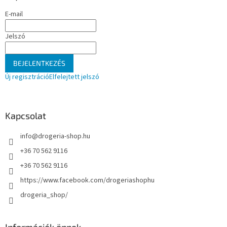
e
é
l
E-mail
c
e
m
Jelszó
e
i
BEJELENTKEZÉS
Új regisztráció
Elfelejtett jelszó
Kapcsolat
info
@
drogeria-shop.hu
+36 70 562 9116
+36 70 562 9116
https://www.facebook.com/drogeriashophu
drogeria_shop/