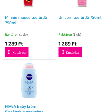
k
é
e
s
k
e
l
Minnie mouse tusfürdő
Unicorn tusfürdő 750ml
i
750ml
s
t
Raktáron
(1 db)
Raktáron
(1 db)
á
1 289 Ft
1 289 Ft
j
a
Kosárba
Kosárba
NIVEA Baby krém
fürdőhab gyerekeknek