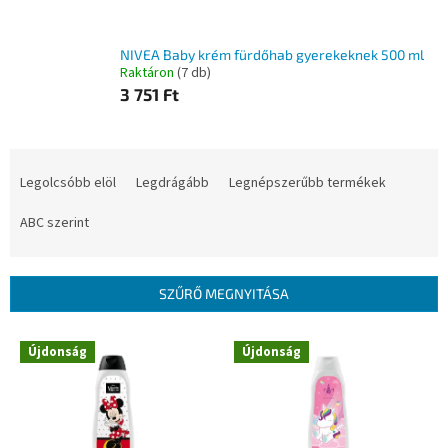
NIVEA Baby krém fürdőhab gyerekeknek 500 ml
Raktáron
(7 db)
3 751 Ft
T
e
Legolcsóbb elöl
Legdrágább
Legnépszerűbb termékek
r
m
ABC szerint
é
k
e
SZŰRŐ MEGNYITÁSA
k
r
T
Újdonság
Újdonság
e
e
n
r
d
m
e
é
z