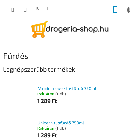
Ugrás
KOSÁR
a
HUF
fő
tartalomhoz
Fürdés
Legnépszerűbb termékek
Minnie mouse tusfürdő 750ml
Raktáron
(1 db)
1 289 Ft
Unicorn tusfürdő 750ml
Raktáron
(1 db)
1 289 Ft