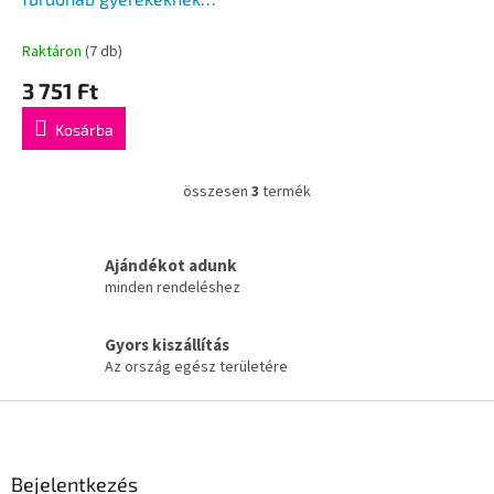
500 ml
Raktáron
(7 db)
3 751 Ft
Kosárba
összesen
3
termék
L
i
s
t
Ajándékot adunk
a
minden rendeléshez
i
r
Gyors kiszállítás
á
Az ország egész területére
n
y
L
í
t
á
á
b
s
l
Bejelentkezés