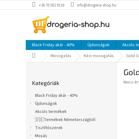
Ugrás
+36 70 562 9116
info@drogeria-shop.hu
a
fő
tartalomhoz
Black Friday akár - 40%
Újdonságok
Akciós 
Kezdőlap
Mosogatás
Kézi mosogatás
Gold C
O
Gold
l
Kategóriák
d
A
Nincs é
Kategóriák
átugrása
a
termék
l
átlagos
Black Friday akár - 40%
s
értékel
Újdonságok
5-
ó
ből
Akciós termékek
p
0,0
a
🇩🇪Termékek Németországból
csillag.
n
Tisztítószerek
e
Mosás