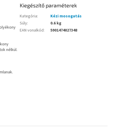
Kiegészítő paraméterek
Kategória
:
Kézi mosogatás
Súly
:
0.6 kg
folyékony
EAN vonalkód
:
5901474027348
ékony
ok nélkül.
omlanak.