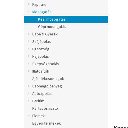
l
Papíráru
Mosogatás
Kézi mosogatás
Gépi mosogatás
Baba & Gyerek
Szájápolás
Egészség
Hajápolás
Szépségápolás
Illatosítók
Ajándékcsomagok
Csomagolóanyag
Autóápolás
Parfüm
Kártevőriasztó
Elemek
Egyéb termékek
Kapc