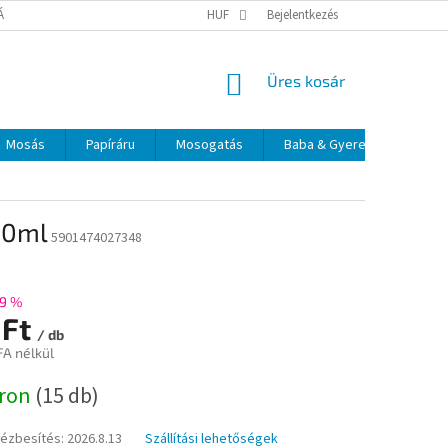
TÁJÉKOZTATÓ
ELÉRHETŐSÉGEK
HUF
Bejelentkezés
KOSÁR
Üres kosár
Mosás
Papíráru
Mosogatás
Baba & Gyerek
Szájá
500ml
5901474027348
9 %
 Ft
/ db
FA nélkül
:
áron
(15 db)
kézbesítés:
2026.8.13
Szállítási lehetőségek