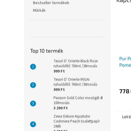
Bestseller termékek
Márkák
Top 10 termék
Pur P
Tesori D' Oriente Black Rose
Pome
ruhaöblítő 760ml /38mosás
999 Ft
moso
Tesori D' Oriente IKIGAI
ruhaöblítő 760ml /38mosás
999 Ft
778 
Passion Gold Color mosógél 4l
100mosás
3 290 Ft
Zewa Deluxe Aquatube
Leírá
Cashmere Peach toalettpapír
24db