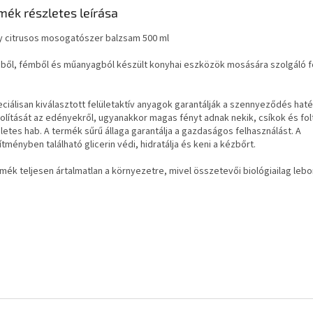
mék részletes leírása
y citrusos mosogatószer balzsam 500 ml
ből, fémből és műanyagból készült konyhai eszközök mosására szolgáló 
.
eciálisan kiválasztott felületaktív anyagok garantálják a szennyeződés hat
volítását az edényekről, ugyanakkor magas fényt adnak nekik, csíkok és folt
letes hab. A termék sűrű állaga garantálja a gazdaságos felhasználást. A
tményben található glicerin védi, hidratálja és keni a kézbőrt.
rmék teljesen ártalmatlan a környezetre, mivel összetevői biológiailag leb