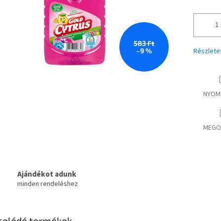
583 Ft
–9 %
Részlete
NYOM
MEGO
Ajándékot adunk
minden rendeléshez
solódó termékek