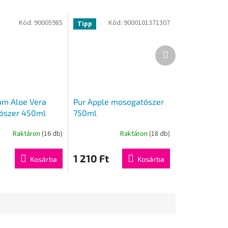
Kód:
90005985
Kód:
9000101371307
Tipp
Következő
termék
am Aloe Vera
Pur Apple mosogatószer
ószer 450ml
750ml
Raktáron
(16 db)
Raktáron
(18 db)
1 210 Ft
Kosárba
Kosárba