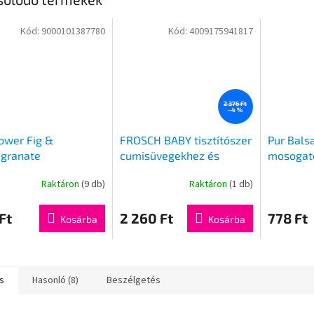
Kód:
9000101387780
Kód:
4009175941817
2 376 Ft
–4 %
ower Fig &
FROSCH BABY tisztítószer
Pur Bals
granate
cumisüvegekhez és
mosogat
gatószer 450ml
cumikhoz 500ml
Raktáron
(9 db)
Raktáron
(1 db)
Ft
2 260 Ft
778 Ft
Kosárba
Kosárba
s
Hasonló (8)
Beszélgetés