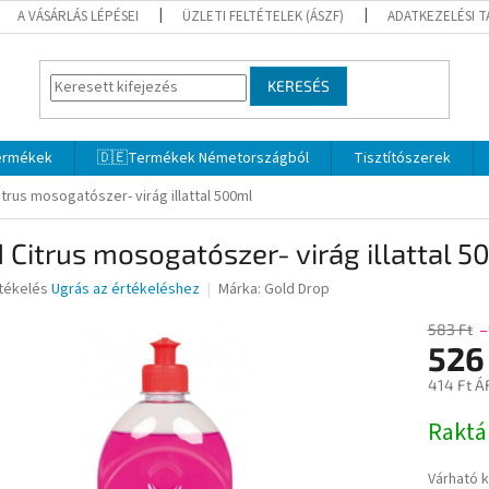
A VÁSÁRLÁS LÉPÉSEI
ÜZLETI FELTÉTELEK (ÁSZF)
ADATKEZELÉSI 
KERESÉS
termékek
🇩🇪Termékek Németországból
Tisztítószerek
itrus mosogatószer- virág illattal 500ml
 Citrus mosogatószer- virág illattal 
rtékelés
Ugrás az értékeléshez
Márka:
Gold Drop
583 Ft
–
526
ése
414 Ft Á
Egységár
Rakt
Várható 