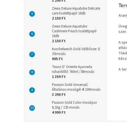
3 290 Ft
Ter
Zewa Deluxe Aquatube Delicate
care toalettpapír 16db
Aran
2 150 Ft
Üveg
Zewa Deluxe Aquatube
Cashmere Peach toalettpapír
szer
16db
2 150 Ft
A sp
eltá
Kuschelweich Gold öblítőszer 1l
Töké
33mosás
készí
905 Ft
Tesori D' Oriente Ayurveda
A te
ruhaöblítő 760ml /38mosás
1 359 Ft
Passion Gold Universal/
Általános mosógél 4l 100mosás
3 290 Ft
Passion Gold Color mosópor
8,1kg / 135 mosás
4 990 Ft
L