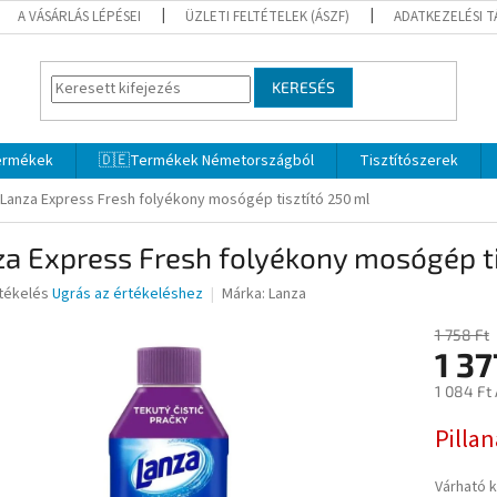
A VÁSÁRLÁS LÉPÉSEI
ÜZLETI FELTÉTELEK (ÁSZF)
ADATKEZELÉSI 
KERESÉS
termékek
🇩🇪Termékek Németországból
Tisztítószerek
Lanza Express Fresh folyékony mosógép tisztító 250 ml
a Express Fresh folyékony mosógép ti
rtékelés
Ugrás az értékeléshez
Márka:
Lanza
1 758 Ft
1 37
ése
1 084 Ft
Egységár
Pilla
Várható 