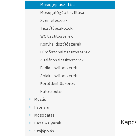
l
Mosógép tisztítása
Mosogatógép tisztítása
Szemeteszsák
Tisztítóeszközök
WC tisztítószerek
Konyhai tisztítószerek
Fürdőszobai tisztítószerek
Általános tisztítószerek
Padló tisztítószerek
Ablak tisztítószerek
Fertőtlenítőszerek
Bútorápolás
Mosás
Papíráru
Mosogatás
Kapc
Baba & Gyerek
Szájápolás