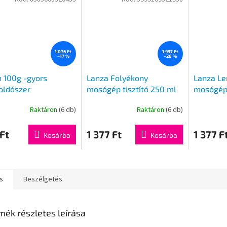
1 076 Ft
1 937 Ft
–17 %
–28 %
 100g -gyors
Lanza Folyékony
Lanza Le
oldószer
mosógép tisztító 250 ml
mosógép 
Raktáron
(6 db)
Raktáron
(6 db)
Ft
1 377 Ft
1 377 F
Kosárba
Kosárba
s
Beszélgetés
mék részletes leírása