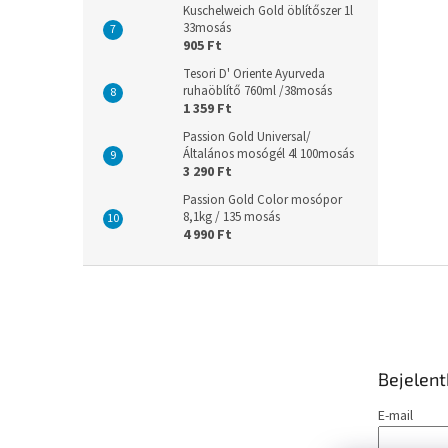
Kuschelweich Gold öblítőszer 1l
33mosás
905 Ft
Tesori D' Oriente Ayurveda
ruhaöblítő 760ml /38mosás
1 359 Ft
Passion Gold Universal/
Általános mosógél 4l 100mosás
3 290 Ft
Passion Gold Color mosópor
8,1kg / 135 mosás
4 990 Ft
L
á
b
l
é
Bejelen
c
E-mail