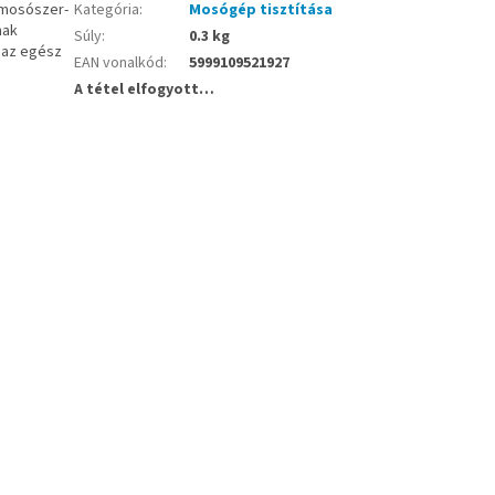
 mosószer-
Kategória
:
Mosógép tisztítása
nak
Súly
:
0.3 kg
 az egész
EAN vonalkód
:
5999109521927
A tétel elfogyott…