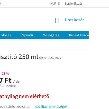
TÁJÉKOZTATÓ
ELÉRHETŐSÉGEK
HUF
Bejelentkezés
KOSÁR
Üres kosár
Mosás
Papíráru
Mosogatás
Baba & Gyerek
Szájá
sztító 250 ml
5999109521927
–21 %
7 Ft
/ db
 ÁFA nélkül
:
natnyilag nem elérhető
kézbesítés:
2026.8.13
Szállítási lehetőségek