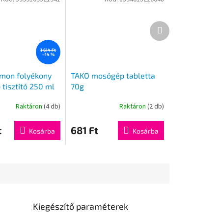
Következő
termék
1 614 Ft
–14 %
mon folyékony
TAKO mosógép tabletta
tisztító 250 ml
70g
Raktáron
(4 db)
Raktáron
(2 db)
t
681 Ft
Kosárba
Kosárba
Kiegészítő paraméterek