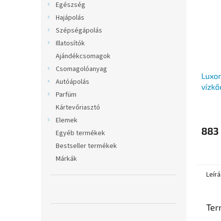
Egészség
Hajápolás
Szépségápolás
Illatosítók
Ajándékcsomagok
Csomagolóanyag
Luxon
Autóápolás
vízkő
Parfüm
Kártevőriasztó
Elemek
883 
Egyéb termékek
Bestseller termékek
Márkák
Leírá
Ter