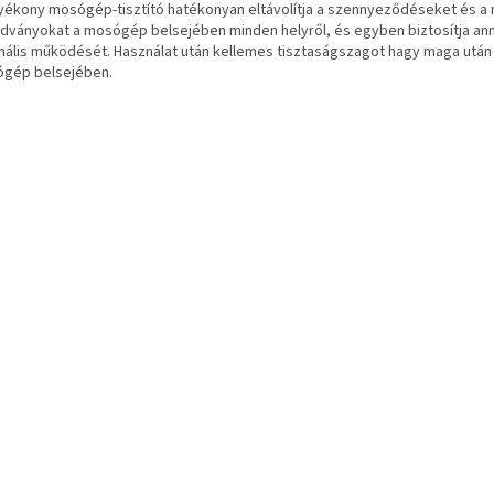
lyékony mosógép-tisztító hatékonyan eltávolítja a szennyeződéseket és a
dványokat a mosógép belsejében minden helyről, és egyben biztosítja an
mális működését. Használat után kellemes tisztaságszagot hagy maga után
gép belsejében.