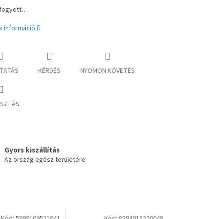
lfogyott…
s információ
TATÁS
KÉRDÉS
NYOMON KÖVETÉS
SZTÁS
Gyors kiszállítás
Az ország egész területére
Kód:
5999109521941
Kód:
8594015220048