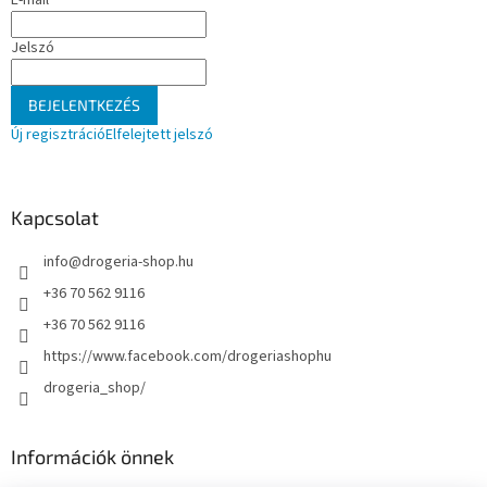
c
Jelszó
BEJELENTKEZÉS
Új regisztráció
Elfelejtett jelszó
Kapcsolat
info
@
drogeria-shop.hu
+36 70 562 9116
+36 70 562 9116
https://www.facebook.com/drogeriashophu
drogeria_shop/
Információk önnek