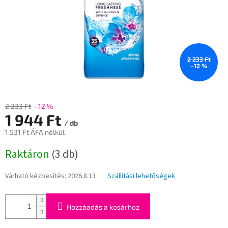
2 233 Ft
–12 %
2 233 Ft
–12 %
1 944 Ft
/ db
1 531 Ft ÁFA nélkül
Egységár:
Raktáron
(3 db)
Várható kézbesítés:
2026.8.13
Szállítási lehetőségek
Hozzáadás a kosárhoz