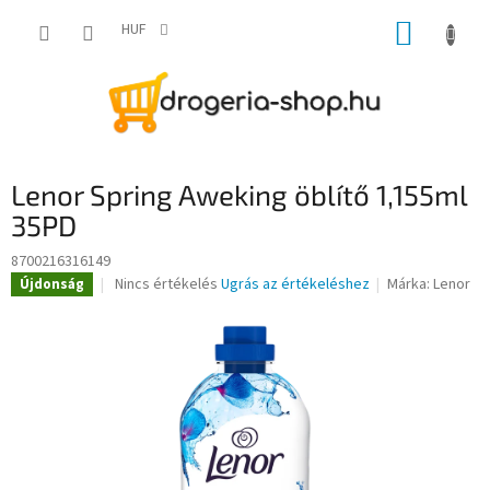
Ugrás
KOSÁR
a
HUF
fő
tartalomhoz
Lenor Spring Aweking öblítő 1,155ml
35PD
8700216316149
A
Nincs értékelés
Ugrás az értékeléshez
Márka:
Lenor
Újdonság
termék
átlagos
értékelése
5-
ből
0,0
csillag.