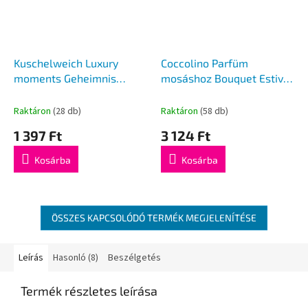
Kuschelweich Luxury
Coccolino Parfüm
moments Geheimnis
mosáshoz Bouquet Estivo
öblítő 1 l 40mosás
elixir 342ml
Raktáron
(28 db)
Raktáron
(58 db)
1 397 Ft
3 124 Ft
Kosárba
Kosárba
ÖSSZES KAPCSOLÓDÓ TERMÉK MEGJELENÍTÉSE
Leírás
Hasonló (8)
Beszélgetés
Termék részletes leírása