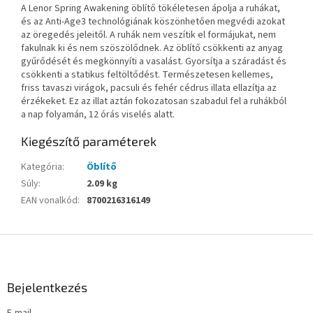
A Lenor Spring Awakening öblítő tökéletesen ápolja a ruhákat,
és az Anti-Age3 technológiának köszönhetően megvédi azokat
az öregedés jeleitől. A ruhák nem veszítik el formájukat, nem
fakulnak ki és nem szöszölődnek. Az öblítő csökkenti az anyag
gyűrődését és megkönnyíti a vasalást. Gyorsítja a száradást és
csökkenti a statikus feltöltődést. Természetesen kellemes,
friss tavaszi virágok, pacsuli és fehér cédrus illata ellazítja az
érzékeket. Ez az illat aztán fokozatosan szabadul fel a ruhákból
a nap folyamán, 12 órás viselés alatt.
Kiegészítő paraméterek
Kategória
:
Öblítő
Súly
:
2.09 kg
EAN vonalkód
:
8700216316149
L
á
b
l
Bejelentkezés
é
E-mail