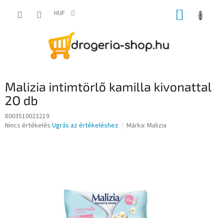
Ugrás
KOSÁR
a
HUF
fő
tartalomhoz
Malizia intimtörlő kamilla kivonattal
2O db
8003510023219
A
Nincs értékelés
Ugrás az értékeléshez
Márka:
Malizia
termék
átlagos
értékelése
5-
ből
0,0
csillag.