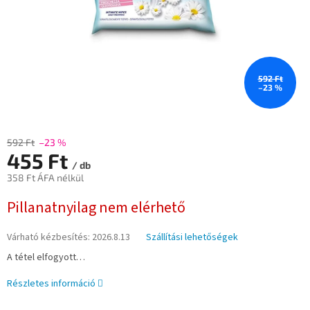
592 Ft
–23 %
592 Ft
–23 %
455 Ft
/ db
358 Ft ÁFA nélkül
Egységár:
Pillanatnyilag nem elérhető
Várható kézbesítés:
2026.8.13
Szállítási lehetőségek
A tétel elfogyott…
Részletes információ