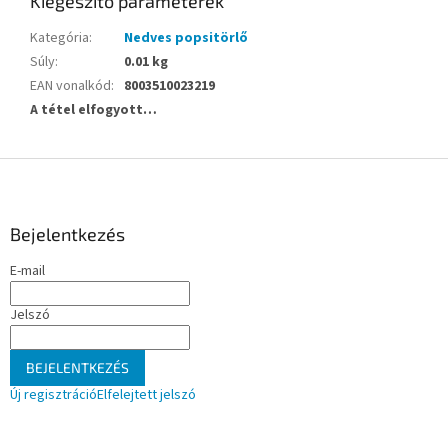
Kiegészítő paraméterek
Kategória
:
Nedves popsitörlő
Súly
:
0.01 kg
EAN vonalkód
:
8003510023219
A tétel elfogyott…
L
á
b
l
Bejelentkezés
é
E-mail
c
Jelszó
BEJELENTKEZÉS
Új regisztráció
Elfelejtett jelszó