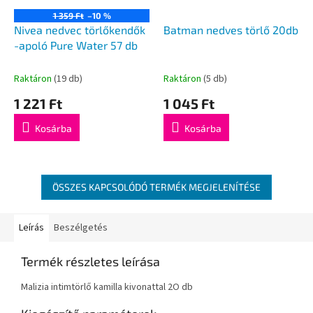
1 359 Ft
–10 %
Nivea nedvec törlőkendők
Batman nedves törlő 20db
-apoló Pure Water 57 db
Raktáron
(19 db)
Raktáron
(5 db)
1 221 Ft
1 045 Ft
Kosárba
Kosárba
ÖSSZES KAPCSOLÓDÓ TERMÉK MEGJELENÍTÉSE
Leírás
Beszélgetés
Termék részletes leírása
Malizia intimtörlő kamilla kivonattal 2O db