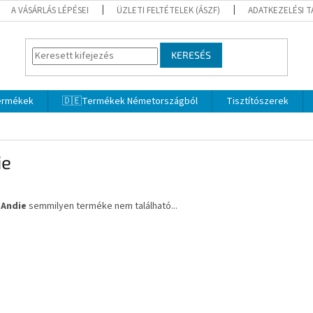
A VÁSÁRLÁS LÉPÉSEI
ÜZLETI FELTÉTELEK (ÁSZF)
ADATKEZELÉSI 
KERESÉS
termékek
🇩🇪Termékek Németországból
Tisztítószerek
ie
a
Andie
semmilyen terméke nem található...