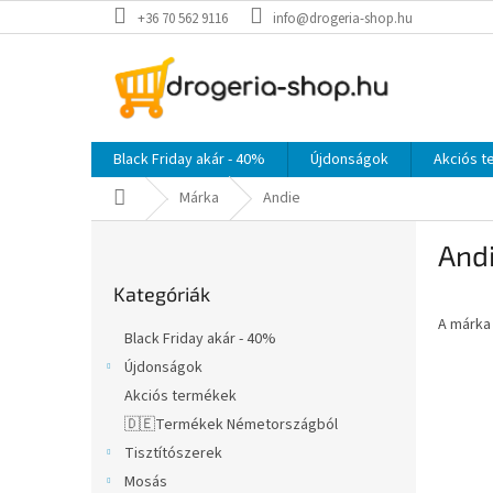
Ugrás
+36 70 562 9116
info@drogeria-shop.hu
a
fő
tartalomhoz
Black Friday akár - 40%
Újdonságok
Akciós 
Kezdőlap
Márka
Andie
O
And
l
Kategóriák
d
Kategóriák
átugrása
a
A márk
l
Black Friday akár - 40%
s
Újdonságok
ó
Akciós termékek
p
a
🇩🇪Termékek Németországból
n
Tisztítószerek
e
Mosás