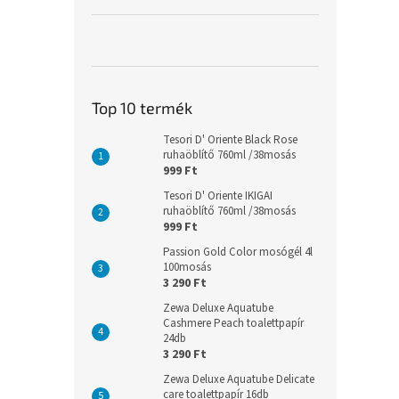
Top 10 termék
Tesori D' Oriente Black Rose
ruhaöblítő 760ml /38mosás
999 Ft
Tesori D' Oriente IKIGAI
ruhaöblítő 760ml /38mosás
999 Ft
Passion Gold Color mosógél 4l
100mosás
3 290 Ft
Zewa Deluxe Aquatube
Cashmere Peach toalettpapír
24db
3 290 Ft
Zewa Deluxe Aquatube Delicate
care toalettpapír 16db