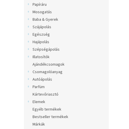
l
Papíráru
Mosogatás
Baba & Gyerek
Szájápolás
Egészség
Hajápolás
Szépségápolás
Illatosítók
Ajándékcsomagok
Csomagolóanyag
Autóápolás
Parfüm
Kártevőriasztó
Elemek
Egyéb termékek
Bestseller termékek
Márkák