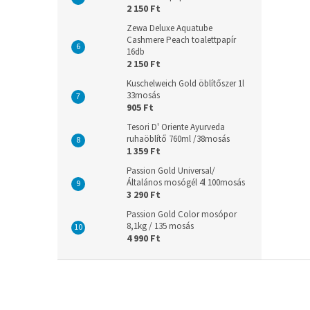
2 150 Ft
Zewa Deluxe Aquatube
Cashmere Peach toalettpapír
16db
2 150 Ft
Kuschelweich Gold öblítőszer 1l
33mosás
905 Ft
Tesori D' Oriente Ayurveda
ruhaöblítő 760ml /38mosás
1 359 Ft
Passion Gold Universal/
Általános mosógél 4l 100mosás
3 290 Ft
Passion Gold Color mosópor
8,1kg / 135 mosás
4 990 Ft
L
á
b