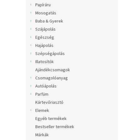
l
Papíráru
Mosogatás
Baba & Gyerek
Szájápolás
Egészség
Hajápolás
Szépségápolás
Illatosítók
Ajándékcsomagok
Csomagolóanyag
Autóápolás
Parfüm
Kártevőriasztó
Elemek
Egyéb termékek
Bestseller termékek
Márkák