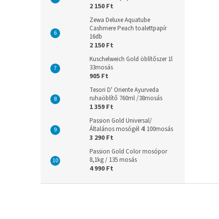
2 150 Ft
Zewa Deluxe Aquatube
Cashmere Peach toalettpapír
16db
2 150 Ft
Kuschelweich Gold öblítőszer 1l
33mosás
905 Ft
Tesori D' Oriente Ayurveda
ruhaöblítő 760ml /38mosás
1 359 Ft
Passion Gold Universal/
Általános mosógél 4l 100mosás
3 290 Ft
Passion Gold Color mosópor
8,1kg / 135 mosás
4 990 Ft
L
á
b