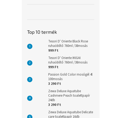
Top 10 termék
Tesori D' Oriente Black Rose
ruhaöblítő 760ml /38mosás
999 Ft
Tesori D' Oriente IKIGAI
ruhaöblítő 760ml /38mosás
999 Ft
Passion Gold Color mosógél 4l
100mosás
3 290 Ft
Zewa Deluxe Aquatube
Cashmere Peach toalettpapír
24db
3 290 Ft
Zewa Deluxe Aquatube Delicate
care toalettpapír 16db