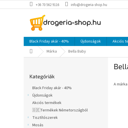
Ugrás
+36 70 562 9116
info@drogeria-shop.hu
a
fő
tartalomhoz
Black Friday akár - 40%
Újdonságok
Akciós 
Kezdőlap
Márka
Bella Baby
O
Bell
l
Kategóriák
d
Kategóriák
átugrása
a
A márk
l
Black Friday akár - 40%
s
Újdonságok
ó
Akciós termékek
p
a
🇩🇪Termékek Németországból
n
Tisztítószerek
e
Mosás