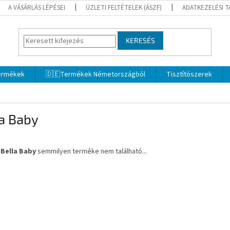
A VÁSÁRLÁS LÉPÉSEI
ÜZLETI FELTÉTELEK (ÁSZF)
ADATKEZELÉSI 
KERESÉS
termékek
🇩🇪Termékek Németországból
Tisztítószerek
a Baby
a
Bella Baby
semmilyen terméke nem található...