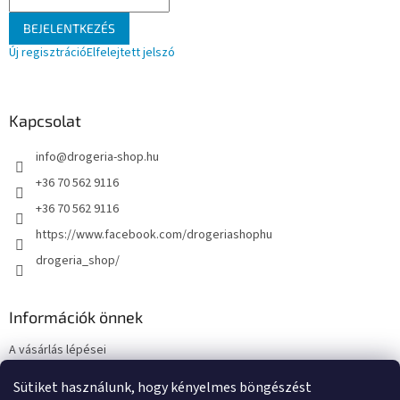
BEJELENTKEZÉS
Új regisztráció
Elfelejtett jelszó
Kapcsolat
info
@
drogeria-shop.hu
+36 70 562 9116
+36 70 562 9116
https://www.facebook.com/drogeriashophu
drogeria_shop/
Információk önnek
A vásárlás lépései
Üzleti feltételek (ÁSZF)
Sütiket használunk, hogy kényelmes böngészést
Adatkezelési tájékoztató