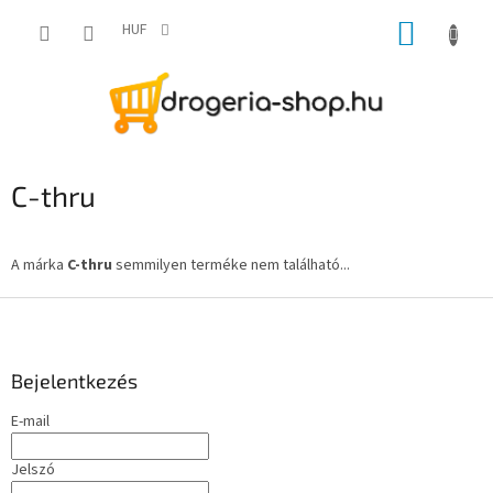
Ugrás
KOSÁR
a
HUF
fő
tartalomhoz
C-thru
A márka
C-thru
semmilyen terméke nem található...
L
á
b
l
Bejelentkezés
é
E-mail
c
Jelszó