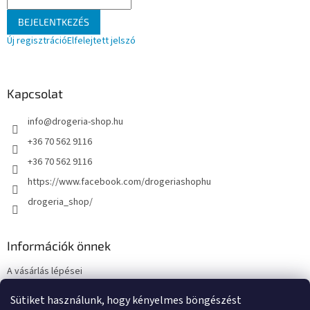
BEJELENTKEZÉS
Új regisztráció
Elfelejtett jelszó
Kapcsolat
info
@
drogeria-shop.hu
+36 70 562 9116
+36 70 562 9116
https://www.facebook.com/drogeriashophu
drogeria_shop/
Információk önnek
A vásárlás lépései
Üzleti feltételek (ÁSZF)
Sütiket használunk, hogy kényelmes böngészést
Adatkezelési tájékoztató