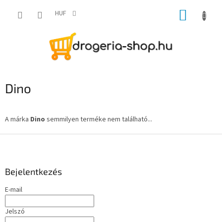
Ugrás
KOSÁR
a
HUF
fő
tartalomhoz
Dino
A márka
Dino
semmilyen terméke nem található...
L
á
b
l
Bejelentkezés
é
E-mail
c
Jelszó