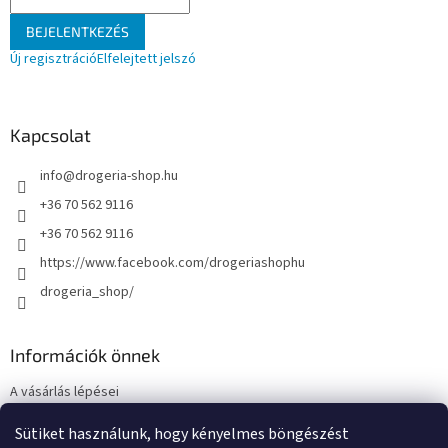
BEJELENTKEZÉS
Új regisztráció
Elfelejtett jelszó
Kapcsolat
info
@
drogeria-shop.hu
+36 70 562 9116
+36 70 562 9116
https://www.facebook.com/drogeriashophu
drogeria_shop/
Információk önnek
A vásárlás lépései
Üzleti feltételek (ÁSZF)
Sütiket használunk, hogy kényelmes böngészést
Adatkezelési tájékoztató