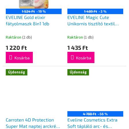
1 524 Ft
–19 %
1 489 Ft
–3 %
EVELINE Gold elixir
EVELINE Magic Cute
fátyolmaszk 8in1 1db
Unikornis tisztító textil
arcmaszk
Raktáron
(2 db)
Raktáron
(1 db)
1 220 Ft
1 435 Ft
Kosárba
Kosárba
Újdonság
Újdonság
4 788 Ft
–56 %
Carroten 4D Protection
Eveline Cosmetics Extra
Super Mat naptej arckrém
Soft tápláló arc- és