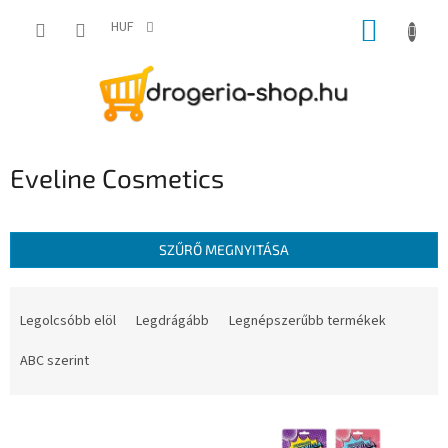
Ugrás
KOSÁR
a
HUF
fő
tartalomhoz
Eveline Cosmetics
SZŰRŐ MEGNYITÁSA
T
e
Legolcsóbb elöl
Legdrágább
Legnépszerűbb termékek
r
m
ABC szerint
é
k
T
e
e