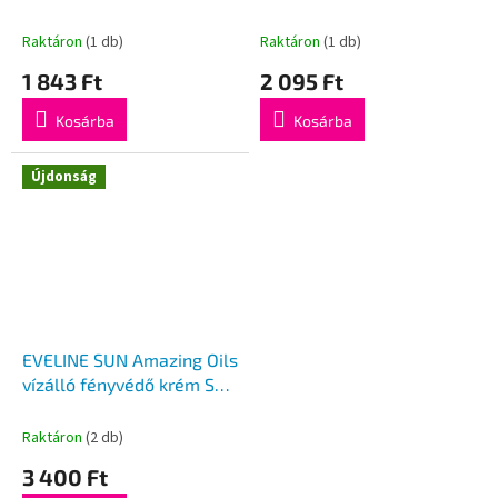
SPF50 50ml
testápoló krém allergiás
bőrre 200 ml
Raktáron
(1 db)
Raktáron
(1 db)
1 843 Ft
2 095 Ft
Kosárba
Kosárba
Újdonság
EVELINE SUN Amazing Oils
vízálló fényvédő krém SPF
30
Raktáron
(2 db)
3 400 Ft