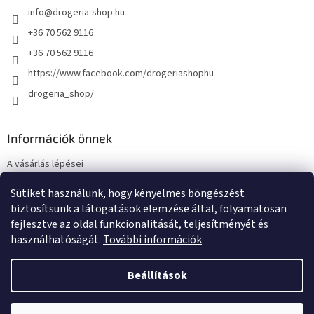
info
@
drogeria-shop.hu
+36 70 562 9116
+36 70 562 9116
https://www.facebook.com/drogeriashophu
drogeria_shop/
Információk önnek
A vásárlás lépései
Üzleti feltételek (ÁSZF)
Sütiket használunk, hogy kényelmes böngészést
Adatkezelési tájékoztató
biztosítsunk a látogatások elemzése által, folyamatosan
Elérhetőségek
fejlesztve az oldal funkcionalitását, teljesítményét és
használhatóságát.
További információk
Beállítások
Shoptet készítette