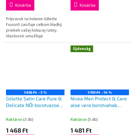
Kosárba
Kosárba
Prípravok na holenie Gillette
Fusion5 zaisťuje celkom hladký
priebeh vašej holiacej rutiny.
Vlastnosti: umožňuje
jednoduché oholenie upokojuje
pleť hydratuje a nevysušuje...
Újdonság
1 515 Ft
–3 %
1 731 Ft
–14 %
Gillette Satin Care Pure &
Nivea Men Protect & Care
Delicate NŐI borotvazselé
aloe vera borotvahab
200ml
250ml
Raktáron
(3 db)
Raktáron
(5 db)
1 468 Ft
1 481 Ft