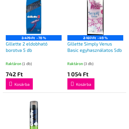
k
r
r
m
e
é
n
k
d
e
e
k
z
3 479 Ft
–78 %
2 107 Ft
–49 %
l
Gillette 2 eldobható
Gillette Simply Venus
é
i
borotva 5 db
Basic egyhasználatos 5db
s
s
e
t
Raktáron
(1 db)
Raktáron
(3 db)
á
742 Ft
1 054 Ft
j
a
Kosárba
Kosárba