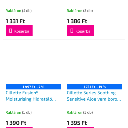
250ml
200ml
Raktáron
(4 db)
Raktáron
(3 db)
1 331 Ft
1 386 Ft
Kosárba
Kosárba
1 497 Ft
–7 %
1 731 Ft
–19 %
Gillette Fusion5
Gillette Series Soothing
Moisturising Hidratáló
Sensitive Aloe vera borot
borotvagél 200ml
gél 200ml
Raktáron
(1 db)
Raktáron
(1 db)
1 390 Ft
1 395 Ft