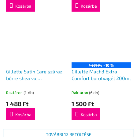
Kosárba
Kosárba
1 677 Ft
–10 %
Gillette Satin Care száraz
Gillette Mach3 Extra
bőrre shea vaj
Comfort borotvagél 200ml
borotválkozáshoz nőknek
200ml
Raktáron
(1 db)
Raktáron
(6 db)
1 488 Ft
1 500 Ft
Kosárba
Kosárba
TOVÁBBI 12 BETÖLTÉSE