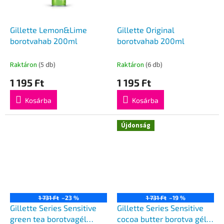
Gillette Lemon&Lime
Gillette Original
borotvahab 200ml
borotvahab 200ml
Raktáron
(5 db)
Raktáron
(6 db)
1 195 Ft
1 195 Ft
Kosárba
Kosárba
Újdonság
1 731 Ft
–23 %
1 731 Ft
–19 %
Gillette Series Sensitive
Gillette Series Sensitive
green tea borotvagél
cocoa butter borotva gél