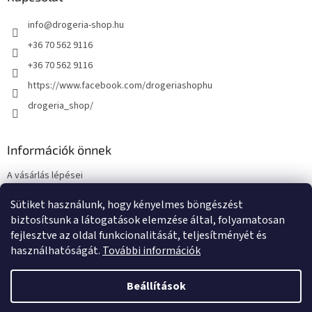
info
@
drogeria-shop.hu
+36 70 562 9116
+36 70 562 9116
https://www.facebook.com/drogeriashophu
drogeria_shop/
Információk önnek
A vásárlás lépései
Üzleti feltételek (ÁSZF)
Sütiket használunk, hogy kényelmes böngészést
Adatkezelési tájékoztató
biztosítsunk a látogatások elemzése által, folyamatosan
Elérhetőségek
fejlesztve az oldal funkcionalitását, teljesítményét és
használhatóságát.
További információk
Beállítások
Shoptet készítette