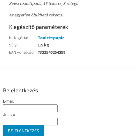
Zewa toalettpapír, 16 tekercs, 3-rétegű
Az egyetlen öblíthető tekercs!
Kiegészítő paraméterek
Kategória
:
Toalettpapír
Súly
:
1.5 kg
EAN vonalkód
:
7322540254259
L
á
b
l
Bejelentkezés
é
E-mail
c
Jelszó
BEJELENTKEZÉS