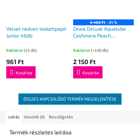
4 403 Ft
–51 %
Velvet nedves toalettpapír
Zewa Deluxe Aquatube
Junior 48db
Cashmere Peach
toalettpapír 16db
Raktáron
(15 db)
Raktáron
(>100 db)
961 Ft
2 150 Ft
Kosárba
Kosárba
ÖSSZES KAPCSOLÓDÓ TERMÉK MEGJELENÍTÉSE
Leírás
Hasonló (8)
Beszélgetés
Termék részletes leírása