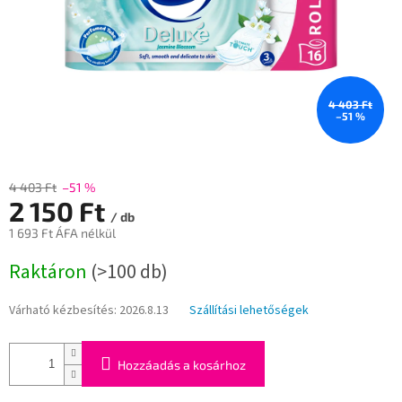
4 403 Ft
–51 %
4 403 Ft
–51 %
2 150 Ft
/ db
1 693 Ft ÁFA nélkül
Egységár:
Raktáron
(>100 db)
Várható kézbesítés:
2026.8.13
Szállítási lehetőségek
Hozzáadás a kosárhoz