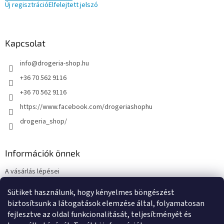
Új regisztráció
Elfelejtett jelszó
Kapcsolat
info
@
drogeria-shop.hu
+36 70 562 9116
+36 70 562 9116
https://www.facebook.com/drogeriashophu
drogeria_shop/
Információk önnek
A vásárlás lépései
Üzleti feltételek (ÁSZF)
Sütiket használunk, hogy kényelmes böngészést
Adatkezelési tájékoztató
biztosítsunk a látogatások elemzése által, folyamatosan
Elérhetőségek
fejlesztve az oldal funkcionalitását, teljesítményét és