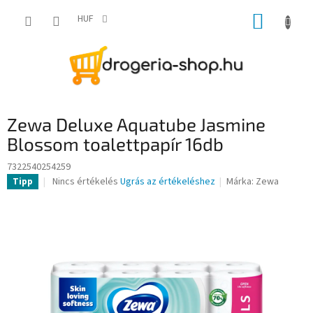
Ugrás
KOSÁR
a
HUF
fő
tartalomhoz
Zewa Deluxe Aquatube Jasmine
Blossom toalettpapír 16db
7322540254259
A
Nincs értékelés
Ugrás az értékeléshez
Márka:
Zewa
Tipp
termék
átlagos
értékelése
5-
ből
0,0
csillag.