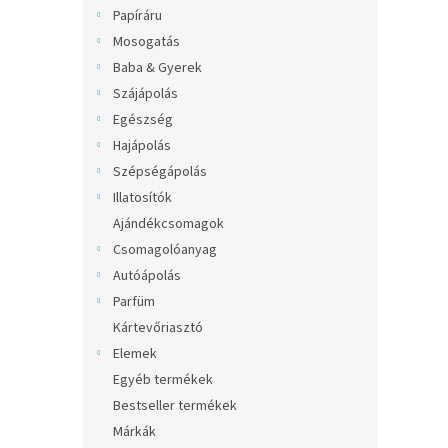
l
Papíráru
Mosogatás
Baba & Gyerek
Szájápolás
Egészség
Hajápolás
Szépségápolás
Illatosítók
Ajándékcsomagok
Csomagolóanyag
Autóápolás
Parfüm
Kártevőriasztó
Elemek
Egyéb termékek
Bestseller termékek
Márkák