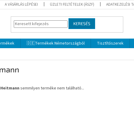
A VÁSÁRLÁS LÉPÉSEI
ÜZLETI FELTÉTELEK (ÁSZF)
ADATKEZELÉSI 
KERESÉS
termékek
🇩🇪Termékek Németországból
Tisztítószerek
tmann
a
Heitmann
semmilyen terméke nem található...