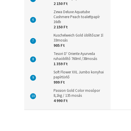
2 150 Ft
Zewa Deluxe Aquatube
Cashmere Peach toalettpapír
16db
2 150 Ft
Kuschelweich Gold öblítőszer 1l
33mosás
905 Ft
Tesori D' Oriente Ayurveda
ruhaöblítő 760ml /38mosás
1 359 Ft
Soft Flower XXL Jumbo konyhai
papírtörlő
999 Ft
Passion Gold Color mosópor
8,1kg / 135 mosás
4 990 Ft
L
á
b