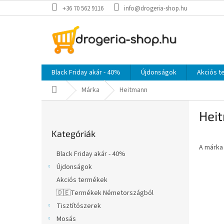
Ugrás
+36 70 562 9116
info@drogeria-shop.hu
a
fő
tartalomhoz
Black Friday akár - 40%
Újdonságok
Akciós 
Kezdőlap
Márka
Heitmann
O
Hei
l
Kategóriák
d
Kategóriák
átugrása
a
A márk
l
Black Friday akár - 40%
s
Újdonságok
ó
Akciós termékek
p
a
🇩🇪Termékek Németországból
n
Tisztítószerek
e
Mosás