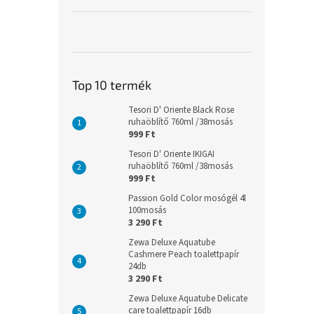
Top 10 termék
Tesori D' Oriente Black Rose
ruhaöblítő 760ml /38mosás
999 Ft
Tesori D' Oriente IKIGAI
ruhaöblítő 760ml /38mosás
999 Ft
Passion Gold Color mosógél 4l
100mosás
3 290 Ft
Zewa Deluxe Aquatube
Cashmere Peach toalettpapír
24db
3 290 Ft
Zewa Deluxe Aquatube Delicate
care toalettpapír 16db