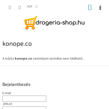
Ugrás
KOSÁR
a
HUF
fő
tartalomhoz
konope.co
A márka
konope.co
semmilyen terméke nem található...
L
á
b
l
Bejelentkezés
é
E-mail
c
Jelszó