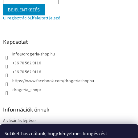
BEJELENTKEZÉS
Új regisztráció
Elfelejtett jelszó
Kapcsolat
info
@
drogeria-shop.hu
+36 70 562 9116
+36 70 562 9116
https://www.facebook.com/drogeriashophu
drogeria_shop/
Információk önnek
A vásárlás lépései
Üzleti feltételek (ÁSZF)
Sütiket használunk, hogy kényelmes böngészést
Adatkezelési tájékoztató