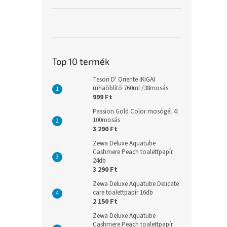
Top 10 termék
Tesori D' Oriente IKIGAI
ruhaöblítő 760ml /38mosás
999 Ft
Passion Gold Color mosógél 4l
100mosás
3 290 Ft
Zewa Deluxe Aquatube
Cashmere Peach toalettpapír
24db
3 290 Ft
Zewa Deluxe Aquatube Delicate
care toalettpapír 16db
2 150 Ft
Zewa Deluxe Aquatube
Cashmere Peach toalettpapír