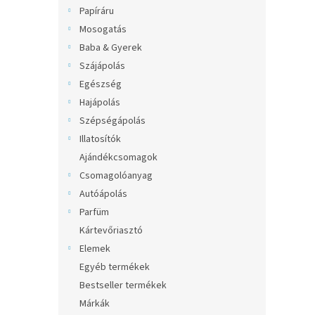
l
Papíráru
Mosogatás
Baba & Gyerek
Szájápolás
Egészség
Hajápolás
Szépségápolás
Illatosítók
Ajándékcsomagok
Csomagolóanyag
Autóápolás
Parfüm
Kártevőriasztó
Elemek
Egyéb termékek
Bestseller termékek
Márkák