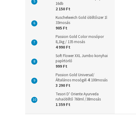
16db
2 150 Ft
Kuschelweich Gold öblítőszer 1l
33mosás
905 Ft
Passion Gold Color mosópor
8,1kg / 135 mosás
4 990 Ft
Soft Flower XXL Jumbo konyhai
papírtörlő
999 Ft
Passion Gold Universal/
Általános mosógél 4l 100mosás
3 290 Ft
Tesori D' Oriente Ayurveda
ruhaöblítő 760ml /38mosás
1 359 Ft
L
á
b