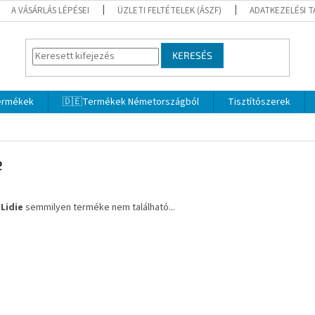
A VÁSÁRLÁS LÉPÉSEI
ÜZLETI FELTÉTELEK (ÁSZF)
ADATKEZELÉSI 
KERESÉS
termékek
🇩🇪Termékek Németországból
Tisztítószerek
e
a
Lidie
semmilyen terméke nem található...