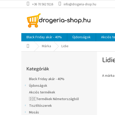
Ugrás
+36 70 562 9116
info@drogeria-shop.hu
a
fő
tartalomhoz
Black Friday akár - 40%
Újdonságok
Akciós 
Kezdőlap
Márka
Lidie
O
Lidi
l
Kategóriák
d
Kategóriák
átugrása
a
A márk
l
Black Friday akár - 40%
s
Újdonságok
ó
Akciós termékek
p
a
🇩🇪Termékek Németországból
n
Tisztítószerek
e
Mosás