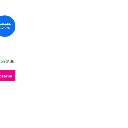
2 717 Ft
–25 %
ron
(8 db)
osárba