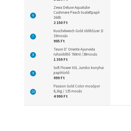
Zewa Deluxe Aquatube
Cashmere Peach toalettpapír
16db
2 150 Ft
Kuschelweich Gold öblítőszer 1l
33mosás
905 Ft
Tesori D' Oriente Ayurveda
ruhaöblítő 760ml /38mosás
1 359 Ft
Soft Flower XXL Jumbo konyhai
papírtörlő
999 Ft
Passion Gold Color mosópor
8,1kg / 135 mosás
4 990 Ft
L
á
b
l