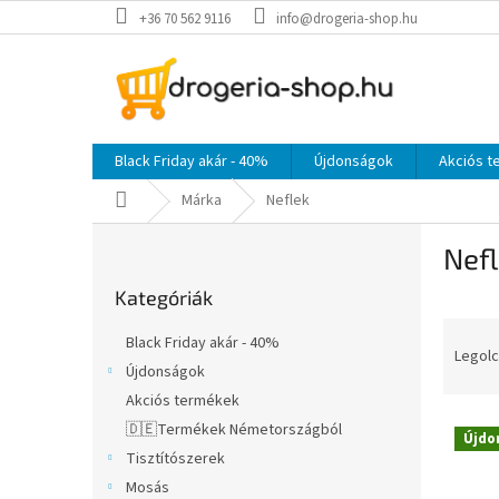
Ugrás
+36 70 562 9116
info@drogeria-shop.hu
a
fő
tartalomhoz
Black Friday akár - 40%
Újdonságok
Akciós 
Kezdőlap
Márka
Neflek
O
Nef
l
Kategóriák
d
Kategóriák
átugrása
a
T
l
Black Friday akár - 40%
e
s
Legolc
Újdonságok
r
ó
Akciós termékek
m
p
T
é
a
🇩🇪Termékek Németországból
Újdo
e
k
n
Tisztítószerek
r
e
e
Mosás