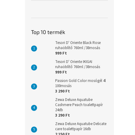
Top 10 termék
Tesori D' Oriente Black Rose
ruhaöblítő 760ml /38mosás
999 Ft
Tesori D' Oriente IKIGAI
ruhaöblítő 760ml /38mosás
999 Ft
Passion Gold Color mosógél 4l
100mosás
3 290 Ft
Zewa Deluxe Aquatube
Cashmere Peach toalettpapír
24db
3 290 Ft
Zewa Deluxe Aquatube Delicate
care toalettpapír 16db
2 150 Ft