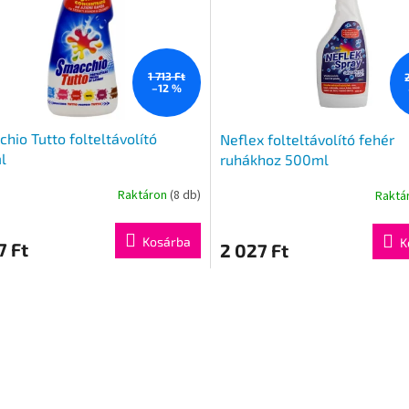
1 713 Ft
–12 %
hio Tutto folteltávolító
Neflex folteltávolító fehér
l
ruhákhoz 500ml
Raktáron
(8 db)
Raktá
Kosárba
K
7 Ft
2 027 Ft
L
i
s
t
a
i
r