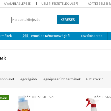
A VÁSÁRLÁS LÉPÉSEI
ÜZLETI FELTÉTELEK (ÁSZF)
ADATKEZELÉSI 
KERESÉS
termékek
🇩🇪Termékek Németországból
Tisztítószerek
lek
sóbb elöl
Legdrágább
Legnépszerűbb termékek
ABC szerint
Kód:
8002295030528
Kód:
80566
nság