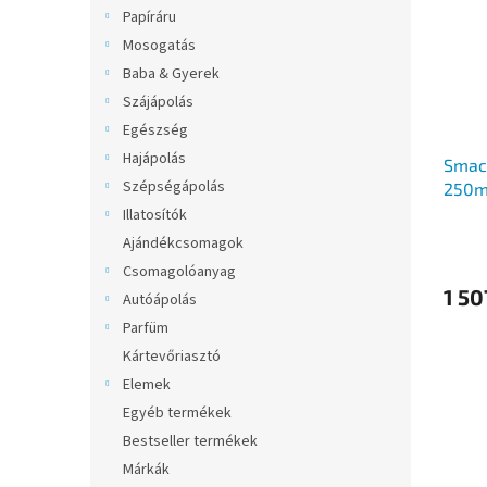
m
k
l
Papíráru
é
r
Mosogatás
k
e
e
n
Baba & Gyerek
k
d
Szájápolás
l
e
Egészség
i
z
Hajápolás
Smacc
s
é
Szépségápolás
250m
t
s
á
Illatosítók
e
j
Ajándékcsomagok
a
Csomagolóanyag
1 50
Autóápolás
Parfüm
Kártevőriasztó
Elemek
Egyéb termékek
Bestseller termékek
Márkák