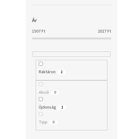
Ár
1507
Ft
2027
Ft
Raktáron
2
Akció
0
Újdonság
1
Tipp
0