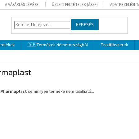
A VÁSÁRLÁS LÉPÉSEI
ÜZLETI FELTÉTELEK (ÁSZF)
ADATKEZELÉSI 
KERESÉS
termékek
🇩🇪Termékek Németországból
Tisztítószerek
rmaplast
a
Pharmaplast
semmilyen terméke nem található...