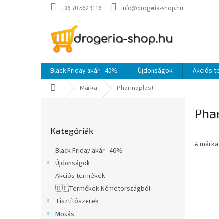
Ugrás
+36 70 562 9116
info@drogeria-shop.hu
a
fő
tartalomhoz
Black Friday akár - 40%
Újdonságok
Akciós 
Kezdőlap
Márka
Pharmaplast
O
Pha
l
Kategóriák
d
Kategóriák
átugrása
a
A márk
l
Black Friday akár - 40%
s
Újdonságok
ó
Akciós termékek
p
a
🇩🇪Termékek Németországból
n
Tisztítószerek
e
Mosás