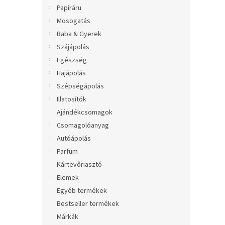
l
Papíráru
Mosogatás
Baba & Gyerek
Szájápolás
Egészség
Hajápolás
Szépségápolás
Illatosítók
Ajándékcsomagok
Csomagolóanyag
Autóápolás
Parfüm
Kártevőriasztó
Elemek
Egyéb termékek
Bestseller termékek
Márkák