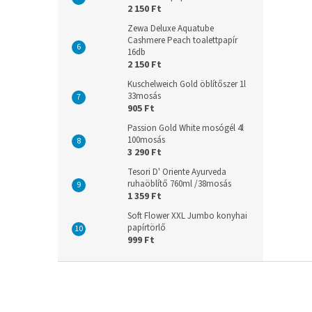
2 150 Ft
Zewa Deluxe Aquatube
Cashmere Peach toalettpapír
16db
2 150 Ft
Kuschelweich Gold öblítőszer 1l
33mosás
905 Ft
Passion Gold White mosógél 4l
100mosás
3 290 Ft
Tesori D' Oriente Ayurveda
ruhaöblítő 760ml /38mosás
1 359 Ft
Soft Flower XXL Jumbo konyhai
papírtörlő
999 Ft
L
á
b