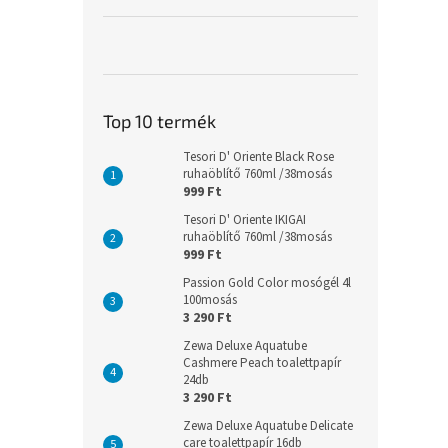
Top 10 termék
Tesori D' Oriente Black Rose
ruhaöblítő 760ml /38mosás
999 Ft
Tesori D' Oriente IKIGAI
ruhaöblítő 760ml /38mosás
999 Ft
Passion Gold Color mosógél 4l
100mosás
3 290 Ft
Zewa Deluxe Aquatube
Cashmere Peach toalettpapír
24db
3 290 Ft
Zewa Deluxe Aquatube Delicate
care toalettpapír 16db