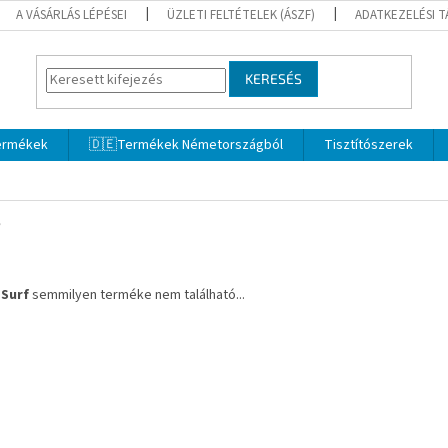
A VÁSÁRLÁS LÉPÉSEI
ÜZLETI FELTÉTELEK (ÁSZF)
ADATKEZELÉSI 
KERESÉS
termékek
🇩🇪Termékek Németországból
Tisztítószerek
a
Surf
semmilyen terméke nem található...