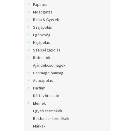
l
Papíráru
Mosogatás
Baba & Gyerek
Szájápolás
Egészség
Hajápolás
Szépségápolás
Illatosítók
Ajándékcsomagok
Csomagolóanyag
Autóápolás
Parfüm
Kártevőriasztó
Elemek
Egyéb termékek
Bestseller termékek
Márkák