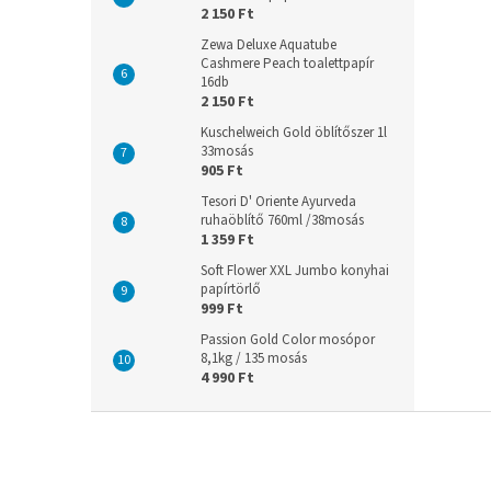
2 150 Ft
Zewa Deluxe Aquatube
Cashmere Peach toalettpapír
16db
2 150 Ft
Kuschelweich Gold öblítőszer 1l
33mosás
905 Ft
Tesori D' Oriente Ayurveda
ruhaöblítő 760ml /38mosás
1 359 Ft
Soft Flower XXL Jumbo konyhai
papírtörlő
999 Ft
Passion Gold Color mosópor
8,1kg / 135 mosás
4 990 Ft
L
á
b