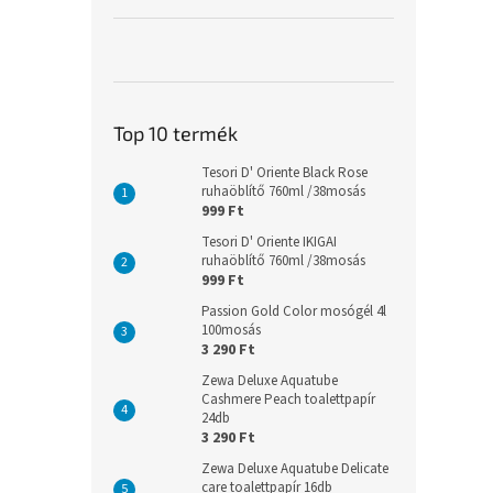
Top 10 termék
Tesori D' Oriente Black Rose
ruhaöblítő 760ml /38mosás
999 Ft
Tesori D' Oriente IKIGAI
ruhaöblítő 760ml /38mosás
999 Ft
Passion Gold Color mosógél 4l
100mosás
3 290 Ft
Zewa Deluxe Aquatube
Cashmere Peach toalettpapír
24db
3 290 Ft
Zewa Deluxe Aquatube Delicate
care toalettpapír 16db