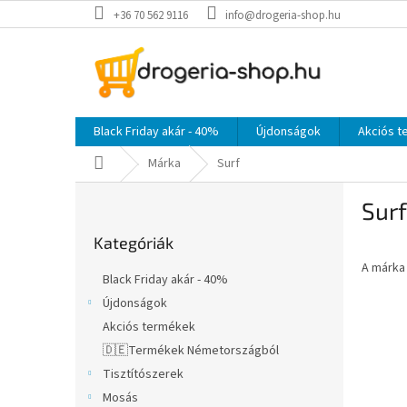
Ugrás
+36 70 562 9116
info@drogeria-shop.hu
a
fő
tartalomhoz
Black Friday akár - 40%
Újdonságok
Akciós 
Kezdőlap
Márka
Surf
O
Surf
l
Kategóriák
d
Kategóriák
átugrása
a
A márk
l
Black Friday akár - 40%
s
Újdonságok
ó
Akciós termékek
p
a
🇩🇪Termékek Németországból
n
Tisztítószerek
e
Mosás