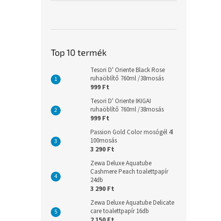
Top 10 termék
Tesori D' Oriente Black Rose
ruhaöblítő 760ml /38mosás
999 Ft
Tesori D' Oriente IKIGAI
ruhaöblítő 760ml /38mosás
999 Ft
Passion Gold Color mosógél 4l
100mosás
3 290 Ft
Zewa Deluxe Aquatube
Cashmere Peach toalettpapír
24db
3 290 Ft
Zewa Deluxe Aquatube Delicate
care toalettpapír 16db
2 150 Ft