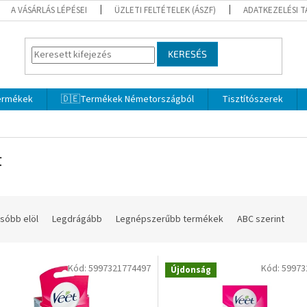
A VÁSÁRLÁS LÉPÉSEI
ÜZLETI FELTÉTELEK (ÁSZF)
ADATKEZELÉSI 
KERESÉS
termékek
🇩🇪Termékek Németországból
Tisztítószerek
t
sóbb elöl
Legdrágább
Legnépszerűbb termékek
ABC szerint
Kód:
5997321774497
Kód:
59973
Újdonság