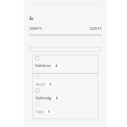
Ár
2099
Ft
2205
Ft
Raktáron
2
Akció
0
Újdonság
1
Tipp
0