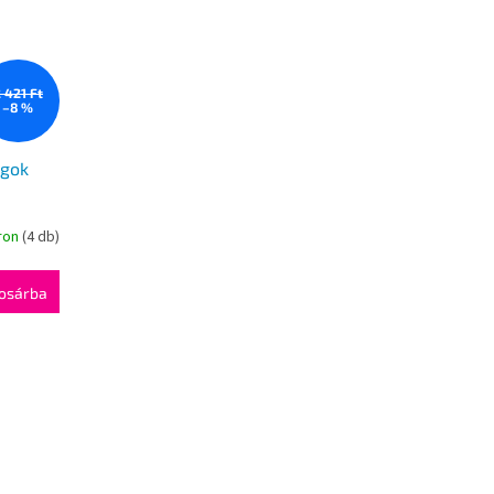
 421 Ft
–8 %
agok
ron
(4 db)
osárba