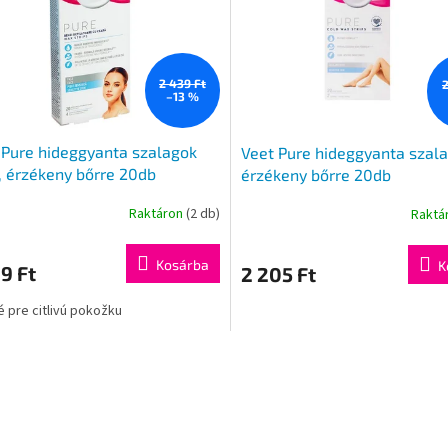
2 439 Ft
2
–13 %
Pure hideggyanta szalagok
Veet Pure hideggyanta szal
, érzékeny bőrre 20db
érzékeny bőrre 20db
Raktáron
(2 db)
Raktá
Kosárba
K
9 Ft
2 205 Ft
 pre citlivú pokožku
L
i
s
t
a