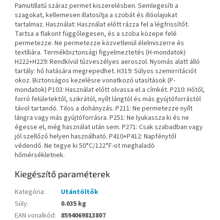
Pamutillatú száraz permet kiszerelésben. Semlegesíti a
szagokat, kellemesen illatosítja a szobát és illóolajokat
tartalmaz. Használat: Használat előtt rázza fel a légfrissítőt.
Tartsa a flakont függőlegesen, és a szoba közepe felé
permetezze. Ne permetezze közvetlenül élelmiszerre és
textíliára. Termékbiztonsági figyelmeztetés (H-mondatok)
H222+H229: Rendkívül tűzveszélyes aeroszol. Nyomás alatt álló
tartály: hő hatására megrepedhet. H319: Súlyos szemirritációt
okoz. Biztonságos kezelésre vonatkozó utasítások (P-
mondatok) P103: Használat előtt olvassa el a címkét. P210: Hőtől,
forró felületektől, szikrától, nyílt lángtól és más gyújtóforrástól
távol tartandó. Tilos a dohányzás. P211: Ne permetezze nyílt
lángra vagy más gyújtóforrásra. P251: Ne lyukassza ki és ne
égesse el, még használat után sem. P271: Csak szabadban vagy
jól szellőző helyen használható. P410+P412: Napfénytől
védendő. Ne tegye ki 50°C/122°F-ot meghaladó
hőmérsékletnek.
Kiegészítő paraméterek
Kategória
:
Utántöltők
Súly
:
0.035 kg
EAN vonalkód
:
8594069813807