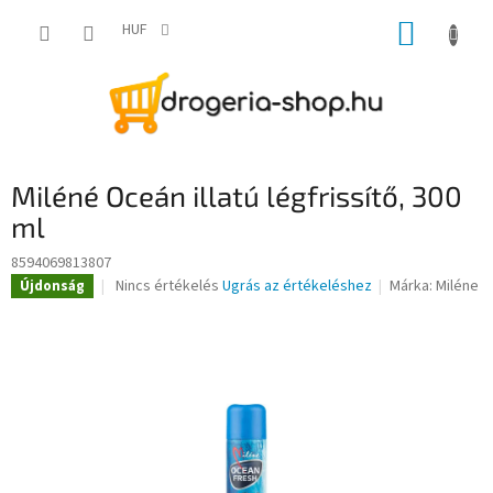
Ugrás
KOSÁR
a
HUF
fő
tartalomhoz
Miléné Oceán illatú légfrissítő, 300
ml
8594069813807
A
Nincs értékelés
Ugrás az értékeléshez
Márka:
Miléne
Újdonság
termék
átlagos
értékelése
5-
ből
0,0
csillag.