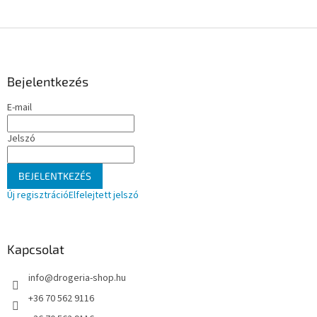
L
á
b
l
Bejelentkezés
é
E-mail
c
Jelszó
BEJELENTKEZÉS
Új regisztráció
Elfelejtett jelszó
Kapcsolat
info
@
drogeria-shop.hu
+36 70 562 9116