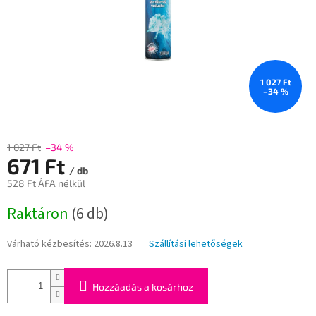
1 027 Ft
–34 %
1 027 Ft
–34 %
671 Ft
/ db
528 Ft ÁFA nélkül
Egységár:
Raktáron
(6 db)
Várható kézbesítés:
2026.8.13
Szállítási lehetőségek
Hozzáadás a kosárhoz