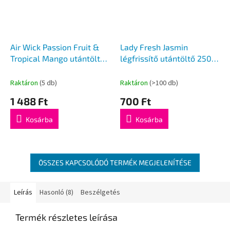
Air Wick Passion Fruit &
Lady Fresh Jasmin
Tropical Mango utántöltő
légfrissítő utántöltő 250
19ml
ml
Raktáron
(5 db)
Raktáron
(>100 db)
1 488 Ft
700 Ft
Kosárba
Kosárba
ÖSSZES KAPCSOLÓDÓ TERMÉK MEGJELENÍTÉSE
Leírás
Hasonló (8)
Beszélgetés
Termék részletes leírása