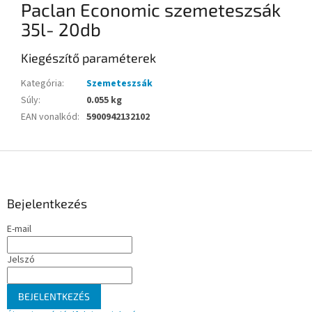
Paclan Economic szemeteszsák
35l- 20db
Kiegészítő paraméterek
Kategória
:
Szemeteszsák
Súly
:
0.055 kg
EAN vonalkód
:
5900942132102
L
á
b
l
Bejelentkezés
é
E-mail
c
Jelszó
BEJELENTKEZÉS