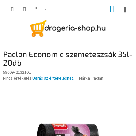
Ugrás
KOSÁR
a
HUF
fő
tartalomhoz
Paclan Economic szemeteszsák 35l-
20db
5900942132102
A
Nincs értékelés
Ugrás az értékeléshez
Márka:
Paclan
termék
átlagos
értékelése
5-
ből
0,0
csillag.