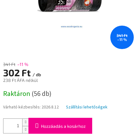
341 Ft
–11 %
341 Ft
–11 %
302 Ft
/ db
238 Ft ÁFA nélkül
Egységár:
Raktáron
(56 db)
Várható kézbesítés:
2026.8.12
Szállítási lehetőségek
Hozzáadás a kosárhoz