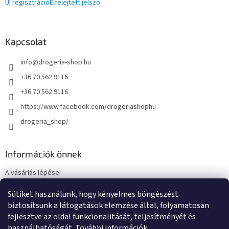
Új regisztráció
Elfelejtett jelszó
Kapcsolat
info
@
drogeria-shop.hu
+36 70 562 9116
+36 70 562 9116
https://www.facebook.com/drogeriashophu
drogeria_shop/
Információk önnek
A vásárlás lépései
Üzleti feltételek (ÁSZF)
Sütiket használunk, hogy kényelmes böngészést
Adatkezelési tájékoztató
biztosítsunk a látogatások elemzése által, folyamatosan
Elérhetőségek
fejlesztve az oldal funkcionalitását, teljesítményét és
használhatóságát.
További információk