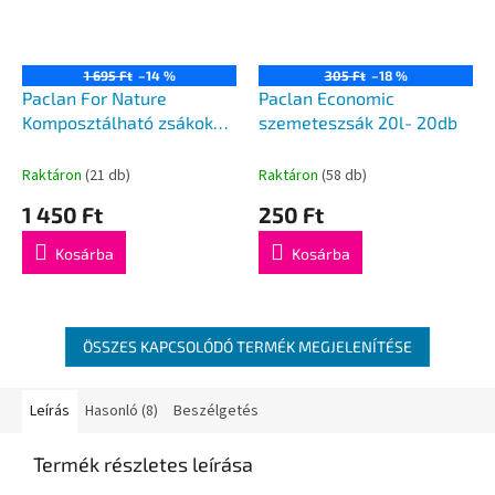
1 695 Ft
–14 %
305 Ft
–18 %
Paclan For Nature
Paclan Economic
Komposztálható zsákok
szemeteszsák 20l- 20db
BIO hulladékhoz 60l - 6 db
Raktáron
(21 db)
Raktáron
(58 db)
1 450 Ft
250 Ft
Kosárba
Kosárba
ÖSSZES KAPCSOLÓDÓ TERMÉK MEGJELENÍTÉSE
Leírás
Hasonló (8)
Beszélgetés
Termék részletes leírása