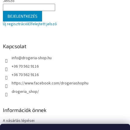
Jelszó
BEJELENTKEZÉS
Új regisztráció
Elfelejtett jelszó
Kapcsolat
info
@
drogeria-shop.hu
+36 70 562 9116
+36 70 562 9116
https://www.facebook.com/drogeriashophu
drogeria_shop/
Információk önnek
A vásárlás lépései
Üzleti feltételek (ÁSZF)