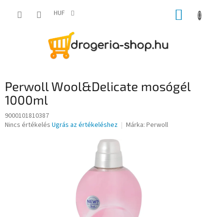
Ugrás
KOSÁR
a
HUF
fő
tartalomhoz
Perwoll Wool&Delicate mosógél
1000ml
9000101810387
A
Nincs értékelés
Ugrás az értékeléshez
Márka:
Perwoll
termék
átlagos
értékelése
5-
ből
0,0
csillag.