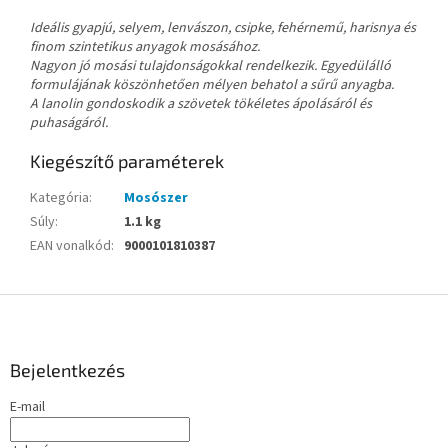
Ideális gyapjú, selyem, lenvászon, csipke, fehérnemű, harisnya és
finom szintetikus anyagok mosásához.
Nagyon jó mosási tulajdonságokkal rendelkezik. Egyedülálló
formulájának köszönhetően mélyen behatol a sűrű anyagba.
A lanolin gondoskodik a szövetek tökéletes ápolásáról és
puhaságáról.
Kiegészítő paraméterek
Kategória
:
Mosószer
Súly
:
1.1 kg
EAN vonalkód
:
9000101810387
L
á
b
l
Bejelentkezés
é
E-mail
c