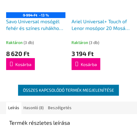
9 994 Ft
–13 %
Savo Universal mosógél
Ariel Universal+ Touch of
fehér és színes ruhákhoz
Lenor mosópor 20 Mosás
2,L 48mosás
1,265 kg
Raktáron
(3 db)
Raktáron
(3 db)
8 620 Ft
3 194 Ft
Kosárba
Kosárba
ÖSSZES KAPCSOLÓDÓ TERMÉK MEGJELENÍTÉSE
Leírás
Hasonló (8)
Beszélgetés
Termék részletes leírása