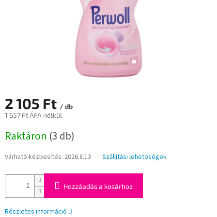
2 105 Ft
/ db
1 657 Ft ÁFA nélkül
Egységár:
Raktáron
(3 db)
Várható kézbesítés:
2026.8.13
Szállítási lehetőségek
Hozzáadás a kosárhoz
Részletes információ