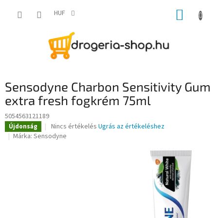
Ugrás
KOSÁR
a
HUF
fő
tartalomhoz
Sensodyne Charbon Sensitivity Gum
extra fresh fogkrém 75ml
5054563121189
A
Nincs értékelés
Ugrás az értékeléshez
Újdonság
termék
Márka:
Sensodyne
átlagos
értékelése
5-
ből
0,0
csillag.