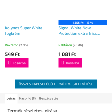
1 255 Ft
–13 %
Kolynos Super White
Signal White Now
fogkrém
Protection extra friss
fogkrém 75ml
Raktáron
(2 db)
Raktáron
(20 db)
549 Ft
1 081 Ft
Kosárba
Kosárba
ÖSSZES KAPCSOLÓDÓ TERMÉK MEGJELENÍTÉSE
Leírás
Hasonló (8)
Beszélgetés
Termék részletes leírása