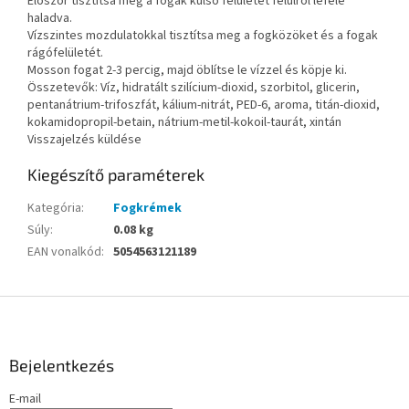
Először tisztítsa meg a fogak külső felületét felülről lefelé
haladva.
Vízszintes mozdulatokkal tisztítsa meg a fogközöket és a fogak
rágófelületét.
Mosson fogat 2-3 percig, majd öblítse le vízzel és köpje ki.
Összetevők: Víz, hidratált szilícium-dioxid, szorbitol, glicerin,
pentanátrium-trifoszfát, kálium-nitrát, PED-6, aroma, titán-dioxid,
kokamidopropil-betain, nátrium-metil-kokoil-taurát, xintán
Visszajelzés küldése
Kiegészítő paraméterek
Kategória
:
Fogkrémek
Súly
:
0.08 kg
EAN vonalkód
:
5054563121189
L
á
b
l
Bejelentkezés
é
E-mail
c