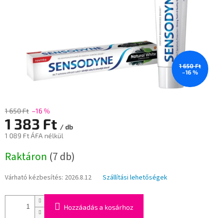
1 650 Ft
–16 %
1 650 Ft
–16 %
1 383 Ft
/ db
1 089 Ft ÁFA nélkül
Egységár:
Raktáron
(7 db)
Várható kézbesítés:
2026.8.12
Szállítási lehetőségek
Hozzáadás a kosárhoz