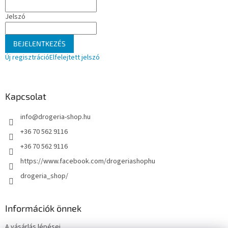
Jelszó
BEJELENTKEZÉS
Új regisztráció
Elfelejtett jelszó
Kapcsolat
info
@
drogeria-shop.hu
+36 70 562 9116
+36 70 562 9116
https://www.facebook.com/drogeriashophu
drogeria_shop/
Információk önnek
A vásárlás lépései