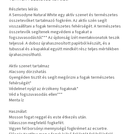
Részletes leírás
A Sensodyne Natural White egy aktív szenet és természetes
összetevőket tartalmazó fogkrém. Az aktív szén segít
visszaállítani a fogak természetes fehérségét. A természetes
összetevők segítenek megvédeni a fogakat a
fogszuvasodástól.*** Az újdonság ízét mentakivonatok teszik
teljessé. A doboz újrahasznosított papírból készült, és a
tubussal és a kupakkal együtt mindkét rész teljes mértékben
újrahasznosítható.
Aktív szenet tartalmaz
Alacsony dörzshatás
Gyengéden tisztít és segít megőrizni a fogak természetes
fehérségét*
Védelmet nyújt az érzékeny fogaknak*
Véd a fogszuvasodás ellen***
Menta íz
Használat:
Mosson fogat reggel és este étkezés után.
Válasszon megfelelő fogkefét.
Vigyen fel borsónyi mennyiségű fogkrémet az ecsetre.