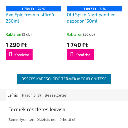
1 784 Ft
–27 %
1 847 Ft
–5 %
Axe Epic fresh tusfürdő
Old Spice Nigthpanther
250ml
dezodor 150ml
Raktáron
(3 db)
Raktáron
(16 db)
1 290 Ft
1 740 Ft
Kosárba
Kosárba
ÖSSZES KAPCSOLÓDÓ TERMÉK MEGJELENÍTÉSE
Leírás
Hasonló (8)
Beszélgetés
Termék részletes leírása
Semmilyen termékleírás nem érhető el