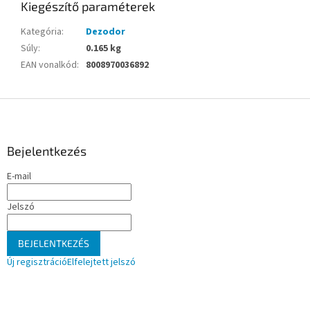
Kiegészítő paraméterek
Kategória
:
Dezodor
Súly
:
0.165 kg
EAN vonalkód
:
8008970036892
L
á
b
l
Bejelentkezés
é
E-mail
c
Jelszó
BEJELENTKEZÉS
Új regisztráció
Elfelejtett jelszó