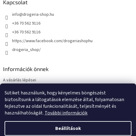
Kapcsolat
info
@
drogeria-shop.hu
+36 70 562 9116
+36 70 562 9116
https://www.facebook.com/drogeriashophu
drogeria_shop/
Információk önnek
A vásárlás lépései
Üzleti feltételek (ÁSZF)
Sütiket használunk, hogy kényelmes böngészést
Adatkezelési tájékoztató
biztosítsunk a látogatások elemzése által, folyamatosan
Elérhetőségek
fejlesztve az oldal funkcionalitását, teljesítményét és
használhatóságát.
További információk
Beállítások
Shoptet készítette