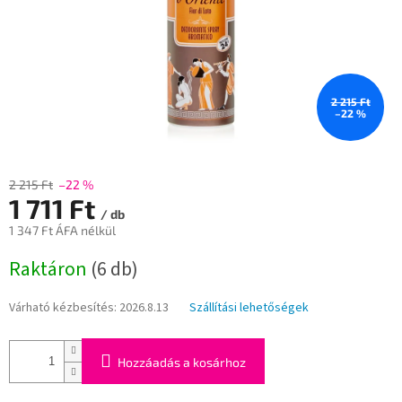
2 215 Ft
–22 %
2 215 Ft
–22 %
1 711 Ft
/ db
1 347 Ft ÁFA nélkül
Egységár:
Raktáron
(6 db)
Várható kézbesítés:
2026.8.13
Szállítási lehetőségek
Hozzáadás a kosárhoz