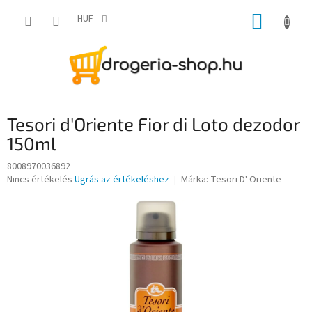
Ugrás
KOSÁR
a
HUF
fő
tartalomhoz
Tesori d'Oriente Fior di Loto dezodor
150ml
8008970036892
A
Nincs értékelés
Ugrás az értékeléshez
Márka:
Tesori D' Oriente
termék
átlagos
értékelése
5-
ből
0,0
csillag.