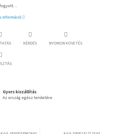
lfogyott…
s információ
TATÁS
KÉRDÉS
NYOMON KÖVETÉS
SZTÁS
Gyors kiszállítás
Az ország egész területére
Kód:
3800034962643
Kód:
5908241712544