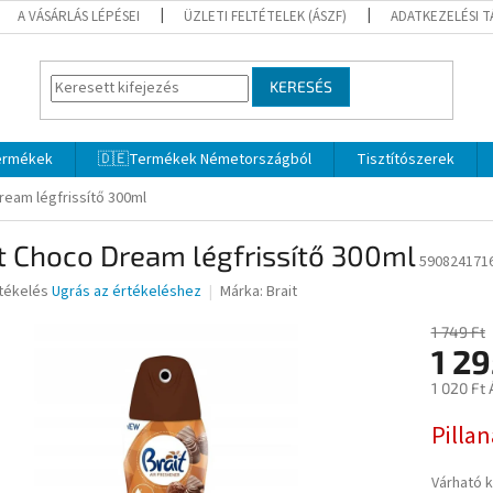
A VÁSÁRLÁS LÉPÉSEI
ÜZLETI FELTÉTELEK (ÁSZF)
ADATKEZELÉSI 
KERESÉS
termékek
🇩🇪Termékek Németországból
Tisztítószerek
ream légfrissítő 300ml
t Choco Dream légfrissítő 300ml
590824171
rtékelés
Ugrás az értékeléshez
Márka:
Brait
1 749 Ft
1 29
ése
1 020 Ft 
Egységár
Pilla
Várható 