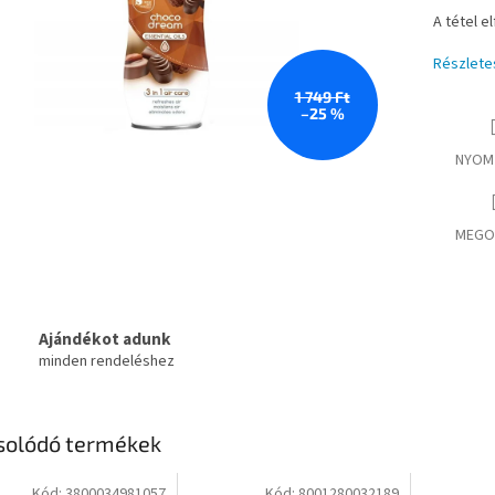
A tétel e
Részlete
1 749 Ft
–25 %
NYOM
MEGO
Ajándékot adunk
minden rendeléshez
solódó termékek
Kód:
3800034981057
Kód:
8001280032189