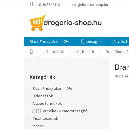
Ugrás
+36 70 562 9116
info@drogeria-shop.hu
a
fő
tartalomhoz
Black Friday akár - 40%
Újdonságok
Akciós 
Kezdőlap
Illatosítók
Légfrissítő
Brait Choco D
O
Brai
l
Kategóriák
d
A
Nincs é
Kategóriák
átugrása
a
termék
l
átlagos
Black Friday akár - 40%
s
értékel
Újdonságok
5-
ó
ből
Akciós termékek
p
0,0
a
🇩🇪Termékek Németországból
csillag.
n
Tisztítószerek
e
Mosás