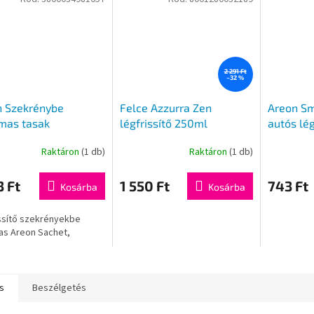
2 291 Ft
–32 %
n Szekrénybe
Felce Azzurra Zen
Areon Sm
mas tasak
légfrissítő 250ml
autós lég
ssítő, Lilos 1db
Raktáron
(1 db)
Raktáron
(1 db)
3 Ft
1 550 Ft
743 Ft
Kosárba
Kosárba
ssítő szekrényekbe
as Areon Sachet,
s
Beszélgetés