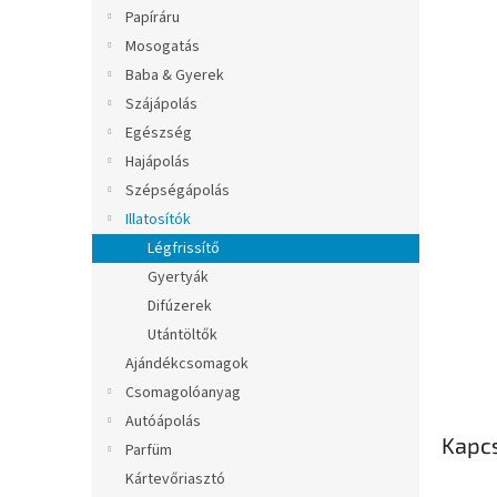
l
Papíráru
Mosogatás
Baba & Gyerek
Szájápolás
Egészség
Hajápolás
Szépségápolás
Illatosítók
Légfrissítő
Gyertyák
Difúzerek
Utántöltők
Ajándékcsomagok
Csomagolóanyag
Autóápolás
Kapc
Parfüm
Kártevőriasztó