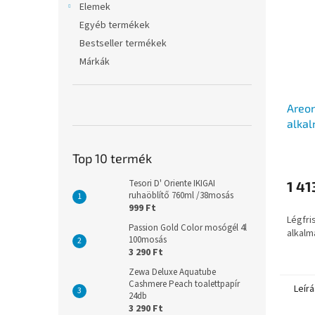
Elemek
Egyéb termékek
Bestseller termékek
Márkák
Areo
alkal
légfri
Top 10 termék
Tesori D' Oriente IKIGAI
1 41
ruhaöblítő 760ml /38mosás
999 Ft
Légfri
Passion Gold Color mosógél 4l
alkalm
100mosás
3 290 Ft
Zewa Deluxe Aquatube
Cashmere Peach toalettpapír
Leírá
24db
3 290 Ft