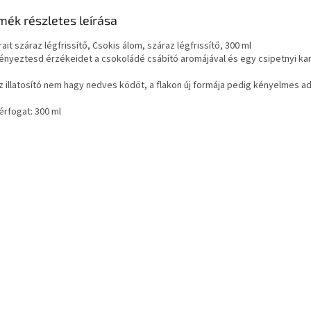
mék részletes leírása
rait száraz légfrissítő, Csokis álom, száraz légfrissítő, 300 ml
ényeztesd érzékeidet a csokoládé csábító aromájával és egy csipetnyi kar
z illatosító nem hagy nedves ködöt, a flakon új formája pedig kényelmes ad
érfogat: 300 ml