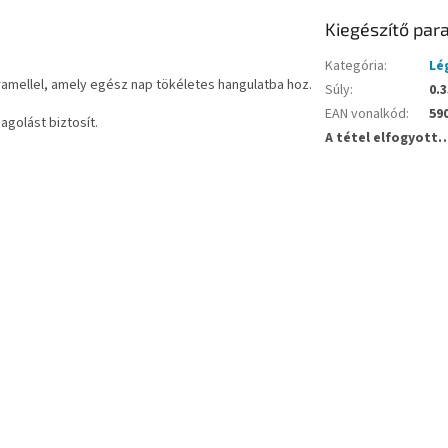
Kiegészítő pa
Kategória
:
Lé
amellel, amely egész nap tökéletes hangulatba hoz.
Súly
:
0.3
EAN vonalkód
:
59
agolást biztosít.
A tétel elfogyott