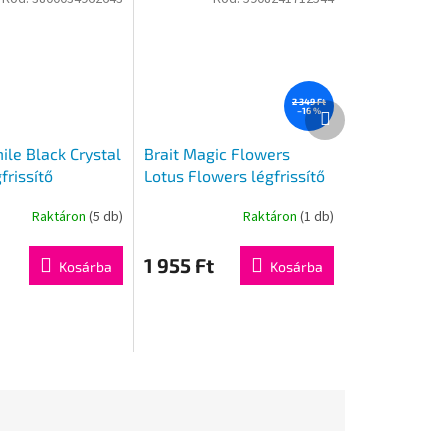
2 349 Ft
Következő
–16 %
termék
ile Black Crystal
Brait Magic Flowers
frissítő
Lotus Flowers légfrissítő
75 ml
Raktáron
(5 db)
Raktáron
(1 db)
A
termék
átlagos
1 955 Ft
Kosárba
Kosárba
értékelése
5-
ből
5,0
csillag.