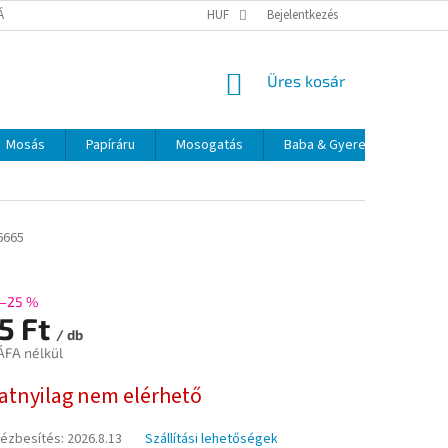
TÁJÉKOZTATÓ
ELÉRHETŐSÉGEK
HUF
Bejelentkezés
KOSÁR
Üres kosár
Mosás
Papíráru
Mosogatás
Baba & Gyerek
Szájá
6665
–25 %
5 Ft
/ db
ÁFA nélkül
:
natnyilag nem elérhető
kézbesítés:
2026.8.13
Szállítási lehetőségek