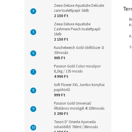
Zewa Deluxe Aquatube Delicate
Ter
care toalettpapír 16db
2 150 Ft
B
Zewa Deluxe Aquatube
K
Cashmere Peach toalettpapír
16db
A
2 150 Ft
T
Kuschelweich Gold öblítőszer 1l
33mosás
905 Ft
Passion Gold Color mosópor
8,1kg / 135 mosás
4 990 Ft
Soft Flower XXL Jumbo konyhai
papírtörlő
999 Ft
Passion Gold Universal/
Általános mosógél 4l 100mosás
3 290 Ft
Tesori D' Oriente Ayurveda
ruhaöblítő 760ml /38mosás